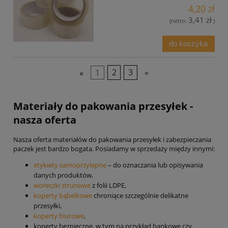
4,20 zł
3,41 zł
(netto:
)
do koszyka
«
1
2
3
»
Materiały do pakowania przesyłek -
nasza oferta
Nasza oferta materiałów do pakowania przesyłek i zabezpieczania
paczek jest bardzo bogata. Posiadamy w sprzedaży między innymi:
etykiety samoprzylepne
– do oznaczania lub opisywania
danych produktów,
woreczki strunowe
z folii LDPE,
koperty bąbelkowe
chroniące szczególnie delikatne
przesyłki,
koperty biurowe
,
koperty bezpieczne, w tym na przykład bankowe czy