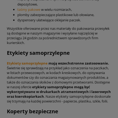
depozytowe,
taśmy pakowe
w wielu rozmiarach,
plomby zabezpieczające plastikowe lub ołowiane,
dyspensery ułatwiające oklejanie paczek.
Wszystkie oferowane przez nas materiały do pakowania przesyłek
są dostępne w naszym magazynie i wysyłane najczęściej w
przeciągu 24 godzin za pośrednictwem sprawdzonych firm
kurierskich.
Etykiety samoprzylepne
Etykiety samoprzylepne
mają wszechstronne zastosowanie.
Świetnie się sprawdzają na przykład jako oznaczenia na paczkach,
w listach przewozowych, w kodach kreskowych, do opisywania
dokumentów czy do oznaczania magazynowanych produktów, a
także do oznaczania słoików z domowymi przetworami. Dostępne
w naszej ofercie
etykiety samoprzylepne mogą być
wykorzystywane w drukarkach atramentowych i laserowych
oraz kserokopiarkach
. Nasze etykiety samoprzylepne doskonale
się trzymają na każdej powierzchni - papierze, plastiku, szkle, folii.
Koperty bezpieczne