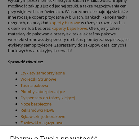
wydanym przez niemiecki Instytut Badań i Analiz. Gwarantujemy
możliwość zakupu już od jednej sztuki, a także negocjowania cen
przy większych zamówieniach. W asortymencie znajdują się także
inne rodzaje kopert przydatne w biurach, bankach, kancelariach i
urzędach, na przykład
koperty biurowe
w różnych rozmiarach, z
okienkiem lub bez oraz
koperty bąbelkowe
. Oferujemy także
materiały do pakowania przesyłek, takie jak taśmy pakowe,
woreczki strunowe, dyspensery do taśm, plomby zabezpieczające i
etykiety samoprzylepne. Zapraszamy do zakupów detalicznych i
hurtowych w atrakcyjnych cenach!
Sprawdź również:
Etykiety samoprzylepne
Woreczki Strunowe
Taśma pakowa
Plomby zabezpieczające
Dyspensery do taśmy klejącej
Noże bezpieczne
Reklamówki HDPE
Rękawiczki jednorazowe
Zawieszki magazynowe
Dbamy o Twoją prywatność