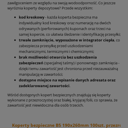
zawilgoceniem ze względu na swoją wodoodporność. Co jeszcze
wyróżnia koperty depozytowe? Przede wszystkim:
kod kreskowy
- każda koperta bezpieczna ma
indywidualny kod kreskowy oraz numerację na dwóch
odrywanych (perforowanych) kuponach oraz trzeci na
samej kopercie, co ułatwia śledzenie i identyfikację przesyłki;
trwałe zamknięcie, wyposażone w integrator ciepła
, co
zabezpiecza przesyłkę przed uszkodzeniami
mechanicznymi, termicznymi i chemicznymi;
brak możliwości otwarcia bez uszkodzenia
zabezpieczeń
(specjalnej taśmy) i ponownego zamknięcia -
dzięki temu zawartość jest chroniona przed niezauważalną
manipulacją w zawartości;
dostępne miejsce na wpisanie danych adresata oraz
zadeklarowanej zawartości
.
Wśród dostępnych kopert bezpiecznych znajdują się koperty
wykonane z przezroczystej oraz białej, kryjącej folii, co sprawia, że
zawartość jest niewidoczna dla osób trzecich.
Koperty bezpieczne B5 190x260mm 100szt. przezrocz