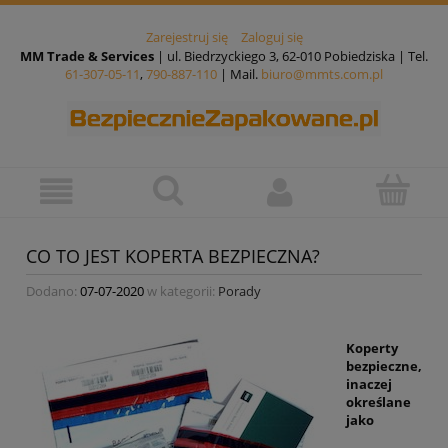
Zarejestruj się
Zaloguj się
MM Trade & Services
| ul. Biedrzyckiego 3, 62-010 Pobiedziska | Tel.
61-307-05-11
,
790-887-110
| Mail.
biuro@mmts.com.pl
CO TO JEST KOPERTA BEZPIECZNA?
Dodano:
07-07-2020
w kategorii:
Porady
Koperty
bezpieczne,
inaczej
określane
jako