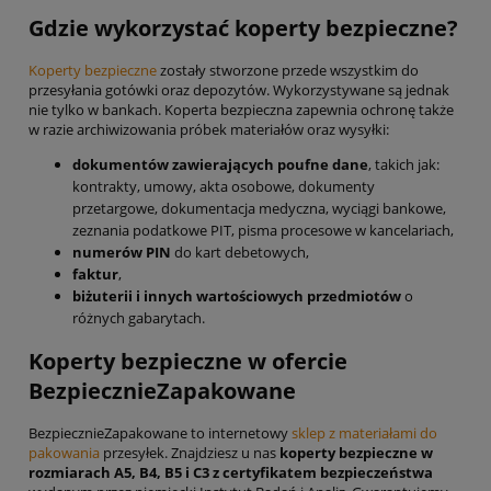
Gdzie wykorzystać koperty bezpieczne?
Koperty bezpieczne
zostały stworzone przede wszystkim do
przesyłania gotówki oraz depozytów. Wykorzystywane są jednak
nie tylko w bankach. Koperta bezpieczna zapewnia ochronę także
w razie archiwizowania próbek materiałów oraz wysyłki:
dokumentów zawierających poufne dane
, takich jak:
kontrakty, umowy, akta osobowe, dokumenty
przetargowe, dokumentacja medyczna, wyciągi bankowe,
zeznania podatkowe PIT, pisma procesowe w kancelariach,
numerów PIN
do kart debetowych,
faktur
,
biżuterii i innych wartościowych przedmiotów
o
różnych gabarytach.
Koperty bezpieczne w ofercie
BezpiecznieZapakowane
BezpiecznieZapakowane to internetowy
sklep z materiałami do
pakowania
przesyłek. Znajdziesz u nas
koperty bezpieczne w
rozmiarach A5, B4, B5 i C3 z certyfikatem bezpieczeństwa