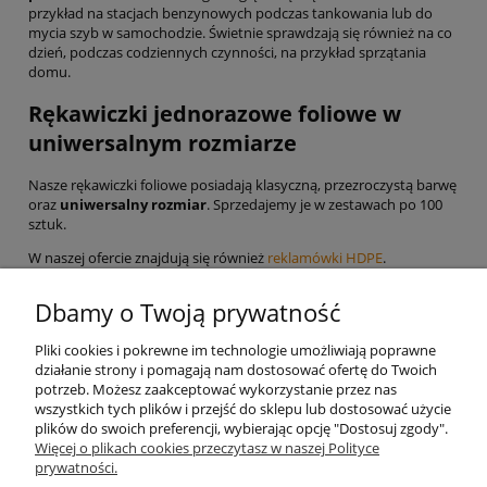
przykład na stacjach benzynowych podczas tankowania lub do
mycia szyb w samochodzie. Świetnie sprawdzają się również na co
dzień, podczas codziennych czynności, na przykład sprzątania
domu.
Rękawiczki jednorazowe foliowe w
uniwersalnym rozmiarze
Nasze rękawiczki foliowe posiadają klasyczną, przezroczystą barwę
oraz
uniwersalny rozmiar
. Sprzedajemy je w zestawach po 100
sztuk.
W naszej ofercie znajdują się również
reklamówki HDPE
.
Dbamy o Twoją prywatność
Informacje o sklepie
Pliki cookies i pokrewne im technologie umożliwiają poprawne
działanie strony i pomagają nam dostosować ofertę do Twoich
Twoje konto
potrzeb. Możesz zaakceptować wykorzystanie przez nas
wszystkich tych plików i przejść do sklepu lub dostosować użycie
plików do swoich preferencji, wybierając opcję "Dostosuj zgody".
Koperty
Więcej o plikach cookies przeczytasz w naszej Polityce
prywatności.
Plomby