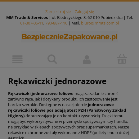
Zarejestruj się
Zaloguj się
MM Trade & Services
| ul. Biedrzyckiego 3, 62-010 Pobiedziska | Tel.
61-307-05-11
,
790-887-110
| Mail.
biuro@mmts.com.pl
Rękawiczki jednorazowe
Rękawiczki jednorazowe foliowe
mają za zadanie chronić
zarówno ręce, jak i dotykany produkt. Ich zastosowanie jest
bardzo szerokie. Dostępne w naszej ofercie
jednorazowe
rękawiczki foliowe posiadają atest PZH (Państwowy Zakład
Higieny)
dopuszczający je do kontaktu żywnością. Dzięki temu
mogą być wykorzystywane w przemyśle spożywczym czy handlu,
na przykład w sklepach spożywczych oraz supermarketach. Nasze
rękawice ochronne zostały wykonane z HDPE (polietylenu o dużej
gęstości).