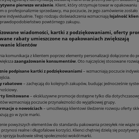
zytywne pierwsze wrażenie
. Klient, który otrzymuje towar w opakowaniu
m o profesjonalizmie sprzedawcy, ma poczucie, że jego zamówienie zostało
ne indywidualnie. Tego rodzaju doświadczenia wzmacniają
lojalność klie
ą prawdopodobieństwo powtórnego zakupu.
izowane wiadomości, kartki z podziękowaniami, oferty pr
owane rabaty umieszczone na opakowaniach zwiększają
owanie klientów
ia komunikacja z klientem poprzez elementy personalizacji dołączone do pr
większa
zaangażowanie konsumentów
. Oto najczęściej stosowane rozwią
znie podpisane kartki z podziękowaniami
– wzmacniają poczucie indywi
jścia.
y rabatowe
– zachęcają do kolejnych zakupów, budując jednocześnie syst
lnościowy.
rty limitowane
– ekskluzywne promocje dostępne tylko dla dotychczasow
ntów wzmacniają poczucie przynależności do wyjątkowej grupy.
ormacje o nowościach
– umożliwiają klientowi śledzenie rozwoju oferty skl
żują go w życie marki.
ie powyższych elementów do standardu pakowania przesyłek nie wiąże si
 przynosi realne i długofalowe korzyści. Klienci chętniej dzielą się pozytywn
o sprzyja budowie silnej społeczności wokół marki.