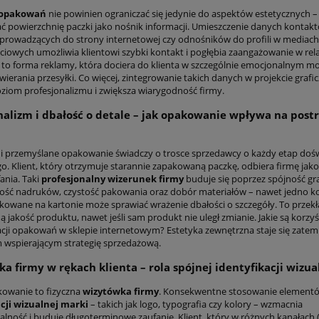
 opakowań
nie powinien ograniczać się jedynie do aspektów estetycznych –
ć powierzchnię paczki jako nośnik informacji. Umieszczenie danych kontak
rowadzących do strony internetowej czy odnośników do profili w mediach
ciowych umożliwia klientowi szybki kontakt i pogłębia zaangażowanie w rela
t to forma reklamy, która dociera do klienta w szczególnie emocjonalnym m
ierania przesyłki. Co więcej, zintegrowanie takich danych w projekcie graf
ziom profesjonalizmu i zwiększa wiarygodność firmy.
nalizm i dbałość o detale – jak opakowanie wpływa na post
 i przemyślane opakowanie świadczy o trosce sprzedawcy o każdy etap doś
. Klient, który otrzymuje starannie zapakowaną paczkę, odbiera firmę jako 
ania. Taki
profesjonalny wizerunek firmy
buduje się poprzez spójność gra
ość nadruków, czystość pakowania oraz dobór materiałów – nawet jedno k
kowane na kartonie może sprawiać wrażenie dbałości o szczegóły. To przekł
 jakość produktu, nawet jeśli sam produkt nie uległ zmianie. Jakie są korzyś
acji opakowań w sklepie internetowym? Estetyka zewnętrzna staje się zatem
 wspierającym strategię sprzedażową.
a firmy w rękach klienta – rola spójnej identyfikacji wizua
owanie to fizyczna
wizytówka firmy
. Konsekwentne stosowanie element
cji wizualnej marki
– takich jak logo, typografia czy kolory – wzmacnia
lność i buduje długoterminowe zaufanie. Klient, który w różnych kanałach 