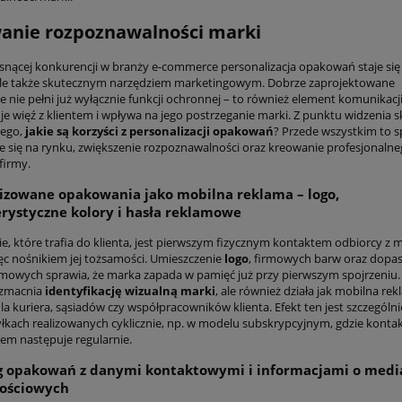
anie rozpoznawalności marki
snącej konkurencji w branży e-commerce personalizacja opakowań staje się 
le także skutecznym narzędziem marketingowym. Dobrze zaprojektowane
nie pełni już wyłącznie funkcji ochronnej – to również element komunikacji
je więź z klientem i wpływa na jego postrzeganie marki. Z punktu widzenia s
wego,
jakie są korzyści z personalizacji opakowań
? Przede wszystkim to 
e się na rynku, zwiększenie rozpoznawalności oraz kreowanie profesjonaln
firmy.
izowane opakowania jako mobilna reklama – logo,
rystyczne kolory i hasła reklamowe
, które trafia do klienta, jest pierwszym fizycznym kontaktem odbiorcy z 
ięc nośnikiem jej tożsamości. Umieszczenie
logo
, firmowych barw oraz dop
amowych sprawia, że marka zapada w pamięć już przy pierwszym spojrzeniu. 
wzmacnia
identyfikację wizualną marki
, ale również działa jak mobilna re
a kuriera, sąsiadów czy współpracowników klienta. Efekt ten jest szczególni
yłkach realizowanych cyklicznie, np. w modelu subskrypcyjnym, gdzie kontak
m następuje regularnie.
g opakowań z danymi kontaktowymi i informacjami o medi
nościowych