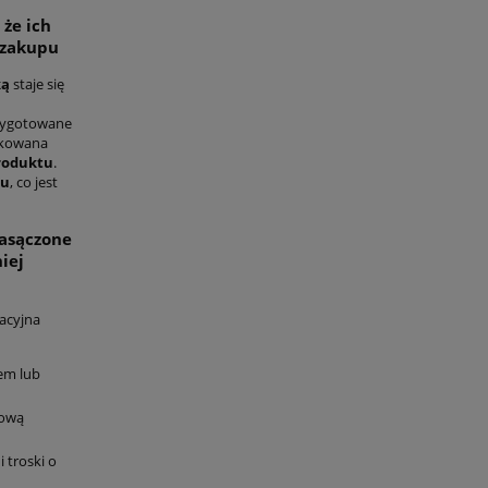
że ich
 zakupu
ką
staje się
rzygotowane
dykowana
roduktu
.
pu
, co jest
nasączone
iej
acyjna
em lub
hową
i troski o