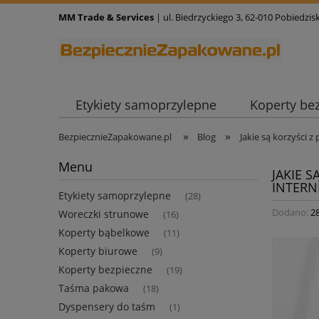
MM Trade & Services
| ul. Biedrzyckiego 3, 62-010 Pobiedzisk
Etykiety samoprzylepne
Koperty be
»
»
BezpiecznieZapakowane.pl
Blog
Jakie są korzyści 
Menu
JAKIE 
INTER
Etykiety samoprzylepne
(28)
Dodano:
2
Woreczki strunowe
(16)
Koperty bąbelkowe
(11)
Koperty biurowe
(9)
Koperty bezpieczne
(19)
Taśma pakowa
(18)
Dyspensery do taśm
(1)