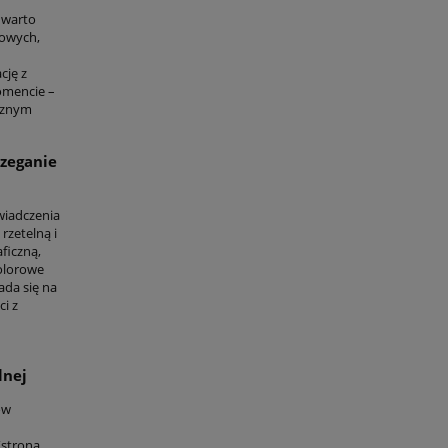
 warto
towych,
cję z
omencie –
icznym
rzeganie
wiadczenia
rzetelną i
ficzną,
olorowe
ada się na
ci z
lnej
ów
(strona