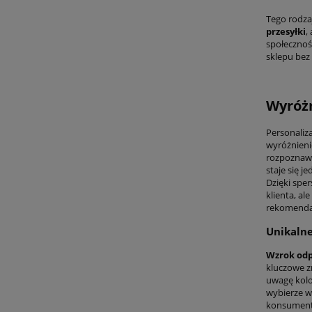
Tego rodzaj
przesyłki
,
społecznoś
sklepu be
Wyróżn
Personaliz
wyróżnieni
rozpoznawa
staje się 
Dzięki spe
klienta, al
rekomenda
Unikalne
Wzrok odp
kluczowe z
uwagę kolo
wybierze w
konsument c