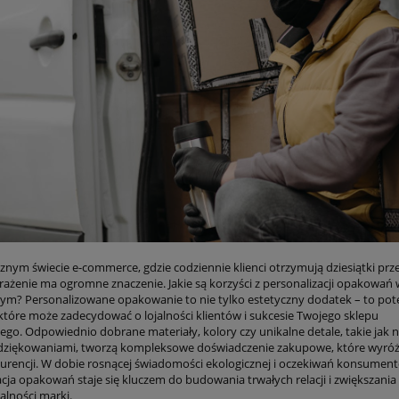
nym świecie e-commerce, gdzie codziennie klienci otrzymują dziesiątki prze
rażenie ma ogromne znaczenie. Jakie są korzyści z personalizacji opakowań 
ym? Personalizowane opakowanie to nie tylko estetyczny dodatek – to pot
 które może zadecydować o lojalności klientów i sukcesie Twojego sklepu
go. Odpowiednio dobrane materiały, kolory czy unikalne detale, takie jak na
odziękowaniami, tworzą kompleksowe doświadczenie zakupowe, które wyró
kurencji. W dobie rosnącej świadomości ekologicznej i oczekiwań konsumen
acja opakowań staje się kluczem do budowania trwałych relacji i zwiększania
lności marki.