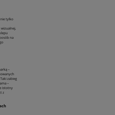
nie tylko
 wizualnej,
klepu
sposób na
ego
marką –
asowanych
Taki zabieg
klama –
e istotny
t z
ach