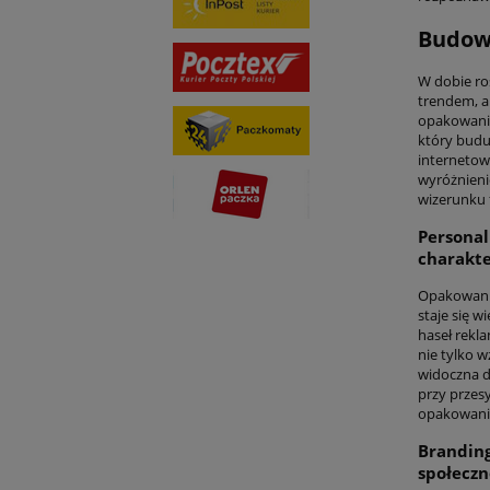
Budow
W dobie ro
trendem, a
opakowanie 
który budu
interneto
wyróżnieni
wizerunku 
Personal
charakte
Opakowanie
staje się w
haseł rekl
nie tylko 
widoczna dl
przy przes
opakowanie
Brandin
społecz