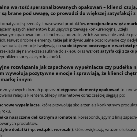
lna wartość spersonalizowanych opakowań – klienci czują, 
 są brane pod uwagę, co prowadzi do większej satysfakcji z
tomatyzacji sprzedaży i masowości produktów,
emocjonalna więź z mar
ajcenniejszych elementów budujących przewagę konkurencyjną. Dzięki
owanym opakowaniom, klienci mają poczucie, że ich zamówienie zostało p
nich. Nawet drobne elementy, takie jak indywidualne pozdrowienie czy de
 wzbudzają emocje i wpływają na
subiektywne postrzeganie wartości p
przekłada się na większe zaufanie do sklepu oraz
wzrost satysfakcji z zaku
zynnikiem sprzyjającym lojalności.
jne rozwiązania jak zapachowe wypełniacze czy pudełka 
 wywołują pozytywne emocje i sprawiają, że klienci chętn
ą markę innym
e zmysłowych doznań poprzez
nietypowe elementy opakowań
to innow
ania relacji z klientem. Sklepy internetowe coraz częściej sięgają po:
achowe wypełniacze
, które przywołują skojarzenia z konkretnym produkt
 roku,
ełka nasączone delikatnym aromatem
, korespondującym z linią zapac
rowanych produktów,
tylne dodatki (np. wstążki, woreczki)
, które zwiększają wrażenie luksusu 
le.