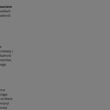
ywaniem
mediach
walność
e
rzedaży i
ikalność
umentów.
wagę
a ma
ciąga
że klient
ozycji
przez