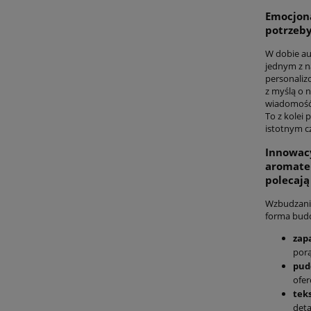
Emocjona
potrzeby
W dobie au
jednym z n
personaliz
z myślą o 
wiadomość,
To z kolei 
istotnym c
Innowacy
aromatem
polecaj
Wzbudzani
forma budow
zap
porą
pud
ofe
teks
deta