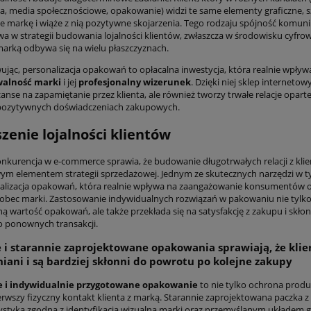
a, media społecznościowe, opakowanie) widzi te same elementy graficzne, s
e markę i wiąże z nią pozytywne skojarzenia. Tego rodzaju spójność komun
owa w strategii budowania lojalności klientów, zwłaszcza w środowisku cyfro
marką odbywa się na wielu płaszczyznach.
ąc, personalizacja opakowań to opłacalna inwestycja, która realnie wpływ
alność marki
i jej
profesjonalny wizerunek
. Dzięki niej sklep internetow
anse na zapamiętanie przez klienta, ale również tworzy trwałe relacje opart
 pozytywnych doświadczeniach zakupowych.
zenie lojalności klientów
nkurencja w e-commerce sprawia, że budowanie długotrwałych relacji z klie
wym elementem strategii sprzedażowej. Jednym ze skutecznych narzędzi w t
nalizacja opakowań, która realnie wpływa na zaangażowanie konsumentów o
wobec marki. Zastosowanie indywidualnych rozwiązań w pakowaniu nie tylko
ą wartość opakowań, ale także przekłada się na satysfakcję z zakupu i skło
o ponownych transakcji.
 i starannie zaprojektowane opakowania sprawiają, że klien
niani i są bardziej skłonni do powrotu po kolejne zakupy
e i indywidualnie przygotowane opakowanie
to nie tylko ochrona produ
erwszy fizyczny kontakt klienta z marką. Starannie zaprojektowana paczka z
rystyką zgodną z identyfikacją wizualną marki oraz przemyślanym układem 