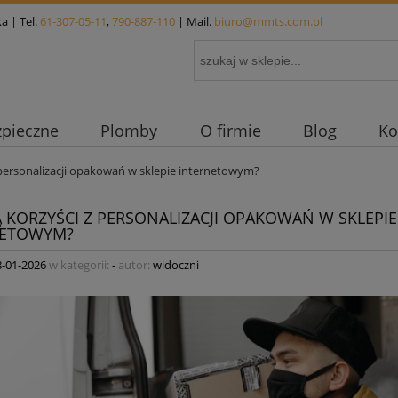
a | Tel.
61-307-05-11
,
790-887-110
| Mail.
biuro@mmts.com.pl
zpieczne
Plomby
O firmie
Blog
Ko
z personalizacji opakowań w sklepie internetowym?
SĄ KORZYŚCI Z PERSONALIZACJI OPAKOWAŃ W SKLEPIE
NETOWYM?
8-01-2026
w kategorii:
-
autor:
widoczni