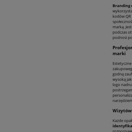
Branding
wykorzysta
kodów QR p
społecznoś
marką. Jes
podczas otw
podnosi po
Profesjo
marki
Estetyczne
zakupowego
godną zauf
wysoką jak
logo nadru
postrzeganą
personaliz
narzędziem
Wizytówk
Każde opak
identyfika
rozpoznawa