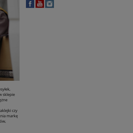
syłek,
w sklepie
ężne
klejki czy
żnia markę
tów,