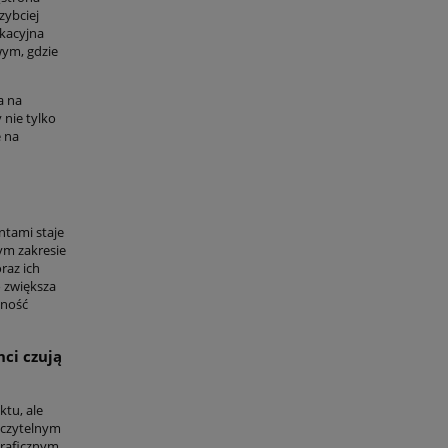
zybciej
ikacyjna
wym, gdzie
a na
y nie tylko
e na
ntami staje
ym zakresie
raz ich
 zwiększa
nność
ci czują
ktu, ale
 czytelnym
graficznym