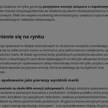
u działania nie tylko generują
pozytywne emocje związane z rozpakow
 ale również motywują klientów do dzielenia się swoimi doświadczeniami w 
ciowych. Efekt ten wspiera marketing rekomendacyjny i zwiększa rozpozna
z dodatkowych nakładów reklamowych.
ienie się na rynku
acja opakowań w sklepie internetowym to skuteczne narzędzie umożliwiając
e się na zatłoczonym rynku e-commerce, przy jednoczesnym zwiększeniu sp
lności marki. W dobie ogromnej liczby podobnych produktów wizualna un
jednym z decydujących czynników wpływających na decyzje zakupowe kons
rsonalizowanym opakowaniom sklep internetowy może nie tylko przykuć u
e także wywołać pozytywne emocje, które przekładają się na lojalność oraz
cje.
 opakowanie jako pierwszy wyróżnik marki
owiada za około 80% emocji zakupowych
, dlatego estetyka opakowani
naczenie w pierwszym kontakcie z produktem. Unikalne pudełko, które przy
rem, kształtem czy specjalnym nadrukiem, zwiększa prawdopodobieństwo, 
łaśnie tę ofertę spośród wielu podobnych. W gąszczu konkurencyjnych prop
zęsto kieruje się intuicją i emocjami – a te są kształtowane między innymi 