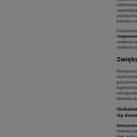
internetow
zapamiętuj
jest klucz
kontakt z 
Podsumowuj
rozpoznaw
zwiększa sz
zaufaniu i
Zwięks
Rosnąca ko
się kluczo
jest perso
lojalność 
emocjonaln
klientów d
Unikalne
się doce
Estetyczn
również pi
logo, kolo