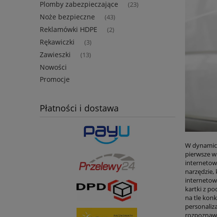
Plomby zabezpieczające
(23)
Noże bezpieczne
(43)
Reklamówki HDPE
(2)
Rękawiczki
(3)
Zawieszki
(13)
Nowości
Promocje
Płatności i dostawa
W dynamicz
pierwsze w
internetow
narzędzie,
internetowe
kartki z p
na tle kon
personaliz
rozpoznawa