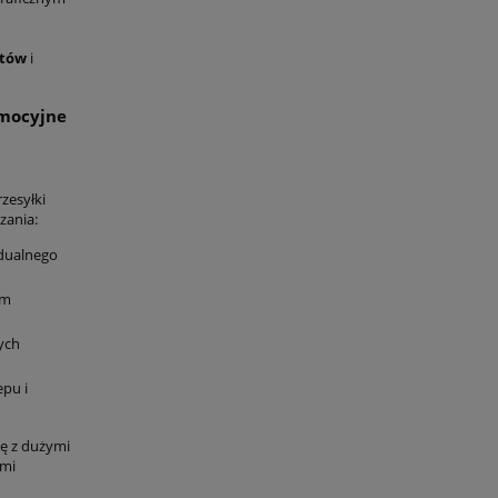
ntów
i
omocyjne
zesyłki
zania:
dualnego
em
ych
epu i
ę z dużymi
ymi