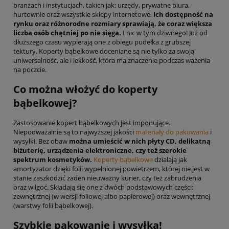
branżach i instytucjach, takich jak: urzędy, prywatne biura,
hurtownie oraz wszystkie sklepy internetowe.
Ich dostępność na
rynku oraz różnorodne rozmiary sprawiają, że coraz większa
liczba osób chętniej po nie sięga.
I nic w tym dziwnego! Już od
dłuższego czasu wypierają one z obiegu pudełka z grubszej
tektury. Koperty bąbelkowe doceniane są nie tylko za swoją
uniwersalność, ale i lekkość, która ma znaczenie podczas ważenia
na poczcie.
Co można włożyć do koperty
bąbelkowej?
Zastosowanie kopert bąbelkowych jest imponujące.
Niepodważalnie są to najwyższej jakości
materiały do pakowania
i
wysyłki. Bez obaw
można umieścić w nich płyty CD, delikatną
biżuterię, urządzenia elektroniczne, czy też szerokie
spektrum kosmetyków.
Koperty bąbelkowe
działają jak
amortyzator dzięki folii wypełnionej powietrzem, której nie jest w
stanie zaszkodzić żaden nieuważny kurier, czy też zabrudzenia
oraz wilgoć. Składają się one z dwóch podstawowych części:
zewnętrznej (w wersji foliowej albo papierowej) oraz wewnętrznej
(warstwy folii bąbelkowej).
Szybkie pakowanie i wysyłka!