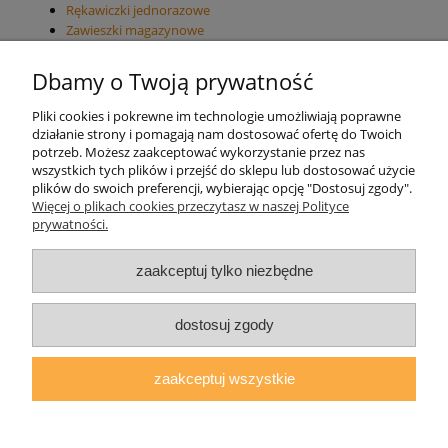
Rękawiczki jednorazowe
Zawieszki magazynowe
Dbamy o Twoją prywatność
Informacje o sklepie
Pliki cookies i pokrewne im technologie umożliwiają poprawne
działanie strony i pomagają nam dostosować ofertę do Twoich
Twoje konto
potrzeb. Możesz zaakceptować wykorzystanie przez nas
wszystkich tych plików i przejść do sklepu lub dostosować użycie
plików do swoich preferencji, wybierając opcję "Dostosuj zgody".
Koperty
Więcej o plikach cookies przeczytasz w naszej Polityce
prywatności.
Plomby
zaakceptuj tylko niezbędne
Taśmy i noże bezpieczne
dostosuj zgody
zaakceptuj wszystkie