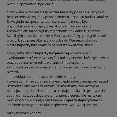
przed niepowołaną ingerencją!
Oferowane przez nas
Bezpieczne koperty
posiadają certyfikat
bezpieczeństwa wydany przez niemiecki instytutu badań i analizy.
Ze względu na specyficzne przeznaczenie muszą być
wyprodukowane z najwyższej jakości surowców wraz z
zachowaniem na najwyższym poziomie dokładności i precyzji.
Dzięki tym kopertom możecie Państwo czuć się spokojnie nawet
wtedy, kiedy przesyłka jest w drodze do Waszego odbiorcy.
Nasze
koperty bankowe
to najwyższa światowa jakość.
Na wysoką jakość
koperty bezpiecznej
wpływają m.in.:
- wykonanie z trójwarstwowej folii polietylenowej, która jest trwała
oraz odporna na wszelkie warunki atmosferyczne,
- kod kreskowy – ułatwiający identyfikację i możliwość śledzenia
przesyłki,
- indywidualne numerowanie każdej koperty,
- trwałe zamknięcie z integratorem ciepła zabezpieczającym przed
uszkodzeniami mechanicznymi, termicznymi i chemicznymi.
Kiedy już raz ją zakleisz, koperta nie daje możliwości jej otwarcia
aby nie zniszczyć całego systemu zabezpieczeń. Nie ma także
możliwości powtórnego zamknięcia.
Koperty depozytowe
są
idealnym rozwiązaniem dla bezpieczeństwa Twojej przesyłki.
Atuty naszych kopert: