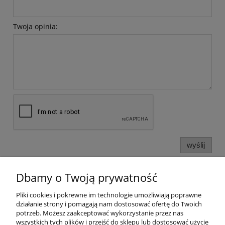
Twoja opinia:
wyślij
Dbamy o Twoją prywatność
Informacje o sklepie
Pliki cookies i pokrewne im technologie umożliwiają poprawne
działanie strony i pomagają nam dostosować ofertę do Twoich
Twoje konto
potrzeb. Możesz zaakceptować wykorzystanie przez nas
wszystkich tych plików i przejść do sklepu lub dostosować użycie