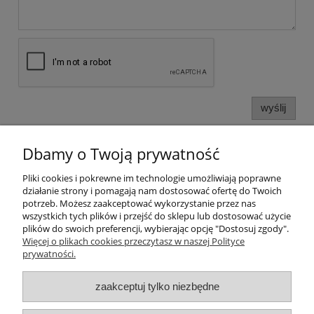
wyślij
Dbamy o Twoją prywatność
Informacje o sklepie
Pliki cookies i pokrewne im technologie umożliwiają poprawne
działanie strony i pomagają nam dostosować ofertę do Twoich
Twoje konto
potrzeb. Możesz zaakceptować wykorzystanie przez nas
wszystkich tych plików i przejść do sklepu lub dostosować użycie
plików do swoich preferencji, wybierając opcję "Dostosuj zgody".
Koperty
Więcej o plikach cookies przeczytasz w naszej Polityce
prywatności.
Plomby
zaakceptuj tylko niezbędne
Taśmy i noże bezpieczne