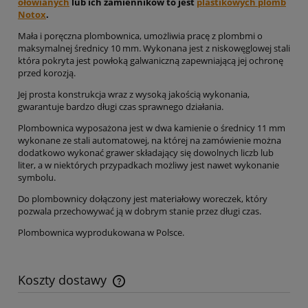
ołowianych
lub ich zamienników to jest
plastikowych plomb
Notox
.
Mała i poręczna plombownica, umożliwia pracę z plombmi o
maksymalnej średnicy 10 mm. Wykonana jest z niskowęglowej stali
która pokryta jest powłoką galwaniczną zapewniającą jej ochronę
przed korozją.
Jej prosta konstrukcja wraz z wysoką jakością wykonania,
gwarantuje bardzo długi czas sprawnego działania.
Plombownica wyposażona jest w dwa kamienie o średnicy 11 mm
wykonane ze stali automatowej, na której na zamówienie można
dodatkowo wykonać grawer składający się dowolnych liczb lub
liter, a w niektórych przypadkach możliwy jest nawet wykonanie
symbolu.
Do plombownicy dołączony jest materiałowy woreczek, który
pozwala przechowywać ją w dobrym stanie przez długi czas.
Plombownica wyprodukowana w Polsce.
Koszty dostawy
Cena nie zawiera ewentualnych kosztów płatności