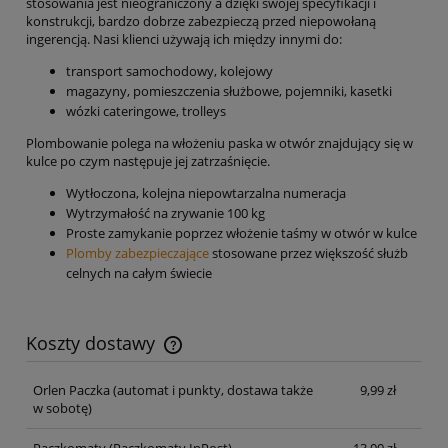
stosowania jest nieograniczony a dzięki swojej specyfikacji i
konstrukcji, bardzo dobrze zabezpieczą przed niepowołaną
ingerencją. Nasi klienci używają ich między innymi do:
transport samochodowy, kolejowy
magazyny, pomieszczenia służbowe, pojemniki, kasetki
wózki cateringowe, trolleys
Plombowanie polega na włożeniu paska w otwór znajdujący się w
kulce po czym następuje jej zatrzaśnięcie.
Wytłoczona, kolejna niepowtarzalna numeracja
Wytrzymałość na zrywanie 100 kg
Proste zamykanie poprzez włożenie taśmy w otwór w kulce
Plomby zabezpieczające
stosowane przez większość służb
celnych na całym świecie
Koszty dostawy
Cena nie zawiera ewentualnych kosztów płatności
Orlen Paczka
(automat i punkty, dostawa także
9,99 zł
w sobotę)
Paczkomaty
(Paczkomaty InPost)
13,00 zł