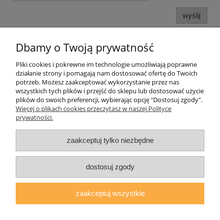
wyślij
Dbamy o Twoją prywatność
Informacje o sklepie
Pliki cookies i pokrewne im technologie umożliwiają poprawne
działanie strony i pomagają nam dostosować ofertę do Twoich
Twoje konto
potrzeb. Możesz zaakceptować wykorzystanie przez nas
wszystkich tych plików i przejść do sklepu lub dostosować użycie
plików do swoich preferencji, wybierając opcję "Dostosuj zgody".
Koperty
Więcej o plikach cookies przeczytasz w naszej Polityce
prywatności.
Plomby
zaakceptuj tylko niezbędne
Taśmy i noże bezpieczne
dostosuj zgody
zaakceptuj wszystkie