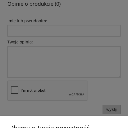
Opinie o produkcie (0)
Imię lub pseudonim:
Twoja opinia:
wyślij
Dbamy o Twoją prywatność