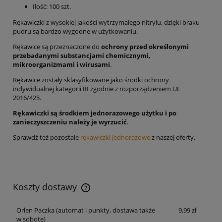
Ilość: 100 szt.
Rękawiczki z wysokiej jakości wytrzymałego nitrylu, dzięki braku
pudru są bardzo wygodne w użytkowaniu.
Rękawice są przeznaczone do
ochrony przed określonymi
przebadanymi substancjami chemicznymi,
mikroorganizmami i wirusami
.
Rękawice zostały sklasyfikowane jako środki ochrony
indywidualnej kategorii III zgodnie z rozporządzeniem UE
2016/425.
Rękawiczki są środkiem jednorazowego użytku i po
zanieczyszczeniu należy je wyrzucić
.
Sprawdź też pozostałe
rękawiczki jednorazowe
z naszej oferty.
Koszty dostawy
Cena nie zawiera ewentualnych kosztów płatności
Orlen Paczka
(automat i punkty, dostawa także
9,99 zł
w sobotę)