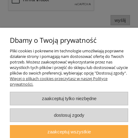
wyślij
Dbamy o Twoją prywatność
Informacje o sklepie
Pliki cookies i pokrewne im technologie umożliwiają poprawne
działanie strony i pomagają nam dostosować ofertę do Twoich
Twoje konto
potrzeb. Możesz zaakceptować wykorzystanie przez nas
wszystkich tych plików i przejść do sklepu lub dostosować użycie
plików do swoich preferencji, wybierając opcję "Dostosuj zgody".
Koperty
Więcej o plikach cookies przeczytasz w naszej Polityce
prywatności.
Plomby
zaakceptuj tylko niezbędne
Taśmy i noże bezpieczne
dostosuj zgody
zaakceptuj wszystkie