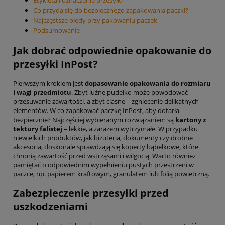
Etykieta i oznaczenie przesyłki
Co przyda się do bezpiecznego zapakowania paczki?
Najczęstsze błędy przy pakowaniu paczek
Podsumowanie
Jak dobrać odpowiednie opakowanie do
przesyłki InPost?
Pierwszym krokiem jest
dopasowanie opakowania do rozmiaru
i wagi przedmiotu
. Zbyt luźne pudełko może powodować
przesuwanie zawartości, a zbyt ciasne – zgniecenie delikatnych
elementów. W co zapakować paczkę InPost, aby dotarła
bezpiecznie? Najczęściej wybieranym rozwiązaniem są
kartony z
tektury falistej
– lekkie, a zarazem wytrzymałe. W przypadku
niewielkich produktów, jak biżuteria, dokumenty czy drobne
akcesoria, doskonale sprawdzają się koperty bąbelkowe, które
chronią zawartość przed wstrząsami i wilgocią. Warto również
pamiętać o odpowiednim wypełnieniu pustych przestrzeni w
paczce, np. papierem kraftowym, granulatem lub folią powietrzną.
Zabezpieczenie przesyłki przed
uszkodzeniami