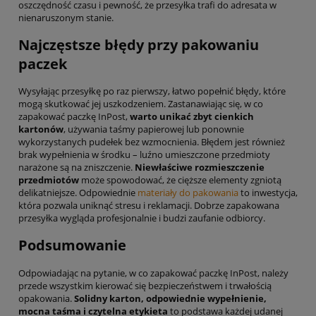
oszczędność czasu i pewność, że przesyłka trafi do adresata w
nienaruszonym stanie.
Najczęstsze błędy przy pakowaniu
paczek
Wysyłając przesyłkę po raz pierwszy, łatwo popełnić błędy, które
mogą skutkować jej uszkodzeniem. Zastanawiając się, w co
zapakować paczkę InPost,
warto unikać zbyt cienkich
kartonów
, używania taśmy papierowej lub ponownie
wykorzystanych pudełek bez wzmocnienia. Błędem jest również
brak wypełnienia w środku – luźno umieszczone przedmioty
narażone są na zniszczenie.
Niewłaściwe rozmieszczenie
przedmiotów
może spowodować, że cięższe elementy zgniotą
delikatniejsze. Odpowiednie
materiały do pakowania
to inwestycja,
która pozwala uniknąć stresu i reklamacji. Dobrze zapakowana
przesyłka wygląda profesjonalnie i budzi zaufanie odbiorcy.
Podsumowanie
Odpowiadając na pytanie, w co zapakować paczkę InPost, należy
przede wszystkim kierować się bezpieczeństwem i trwałością
opakowania.
Solidny karton, odpowiednie wypełnienie,
mocna taśma i czytelna etykieta
to podstawa każdej udanej