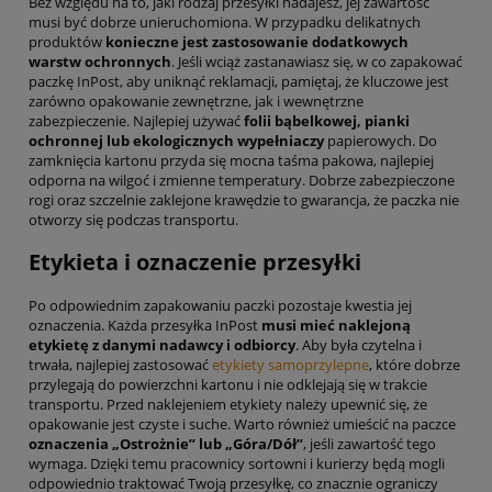
Bez względu na to, jaki rodzaj przesyłki nadajesz, jej zawartość
musi być dobrze unieruchomiona. W przypadku delikatnych
produktów
konieczne jest zastosowanie dodatkowych
warstw ochronnych
. Jeśli wciąż zastanawiasz się, w co zapakować
paczkę InPost, aby uniknąć reklamacji, pamiętaj, że kluczowe jest
zarówno opakowanie zewnętrzne, jak i wewnętrzne
zabezpieczenie. Najlepiej używać
folii bąbelkowej, pianki
ochronnej lub ekologicznych wypełniaczy
papierowych. Do
zamknięcia kartonu przyda się mocna taśma pakowa, najlepiej
odporna na wilgoć i zmienne temperatury. Dobrze zabezpieczone
rogi oraz szczelnie zaklejone krawędzie to gwarancja, że paczka nie
otworzy się podczas transportu.
Etykieta i oznaczenie przesyłki
Po odpowiednim zapakowaniu paczki pozostaje kwestia jej
oznaczenia. Każda przesyłka InPost
musi mieć naklejoną
etykietę z danymi nadawcy i odbiorcy
. Aby była czytelna i
trwała, najlepiej zastosować
etykiety samoprzylepne
, które dobrze
przylegają do powierzchni kartonu i nie odklejają się w trakcie
transportu. Przed naklejeniem etykiety należy upewnić się, że
opakowanie jest czyste i suche. Warto również umieścić na paczce
oznaczenia „Ostrożnie” lub „Góra/Dół”
, jeśli zawartość tego
wymaga. Dzięki temu pracownicy sortowni i kurierzy będą mogli
odpowiednio traktować Twoją przesyłkę, co znacznie ograniczy