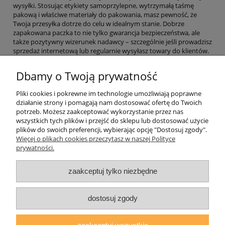
wysyłki. Stosując etykiety samoprzylepne, wytrzymałą taśmę
pakową i właściwe materiały do pakowania, masz pewność, że
Twoja przesyłka dotrze do celu w idealnym stanie. Dobrze
zapakowana paczka to nie tylko gwarancja bezpieczeństwa, ale
także pozytywny wizerunek nadawcy – szczególnie jeśli prowadzisz
sprzedaż internetową lub regularnie wysyłasz towary do klientów.
Dbamy o Twoją prywatność
Informacje o sklepie
Pliki cookies i pokrewne im technologie umożliwiają poprawne
działanie strony i pomagają nam dostosować ofertę do Twoich
Twoje konto
potrzeb. Możesz zaakceptować wykorzystanie przez nas
wszystkich tych plików i przejść do sklepu lub dostosować użycie
plików do swoich preferencji, wybierając opcję "Dostosuj zgody".
Koperty
Więcej o plikach cookies przeczytasz w naszej Polityce
prywatności.
Plomby
zaakceptuj tylko niezbędne
Taśmy i noże bezpieczne
dostosuj zgody