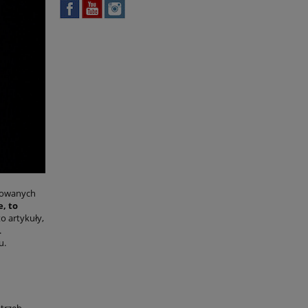
erowanych
e, to
o artykuły,
.
u.