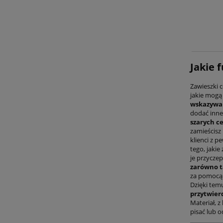
Jakie 
Zawieszki c
jakie mogą
wskazywan
dodać inne
szarych c
zamieścisz
klienci z p
tego, jaki
je przycze
zarówno ta
za pomocą s
Dzięki temu
przytwierd
Materiał, 
pisać lub o