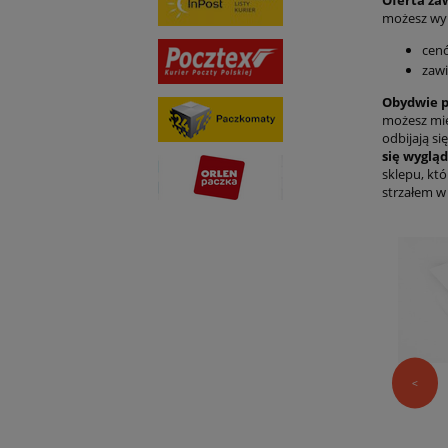
Oferta za
możesz wy
cenó
zawi
Obydwie p
możesz mie
odbijają si
się wyglą
sklepu, kt
strzałem w 
<