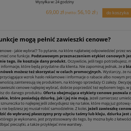
Wysyłka w:
24 godziny
69,00 zł
56,10 zł
(netto:
)
do koszyka
funkcje mogą pełnić zawieszki cenowe?
enowe - jakie wybrać? To pytanie, na które najłatwiej odpowiedzieć przez w
 mieć one funkcje.
Podstawowym przeznaczeniem etykiet cenowych je
ie tego, ile kosztuje dany produkt.
Oczywiście, jeśli tego potrzebujesz, 
 informacje, które będą przydatne dla klienta. Nie zapominaj jednak, że
z bi
enówek możesz też skorzystać w celach promocyjnych.
Wystarczy, że na
 przyciągające wzrok hasło reklamowe i informacje o rabacie albo nowym pro
ewnością zainteresują się produktem, na którego sprzedaży Ci zależy. Decyzj
e zawieszki cenowe najlepiej wybrać, dobrze poprzedzić też wyborem tego, w 
pisz do danego produktu.
Oferta obejmująca etykiety cenowe pozwala 
kie, które posiadają dziurkę, jak i jej nie mają.
Jeżeli zamierzasz umieś
znureczka to najlepiej jeśli zdecydujesz się na takie, które mają już gotową 
 nie będziesz jej musiał robić samodzielnie. Z kolei,
jeżeli zawieszkę ceno
zić do wybranej płaszczyzny przy użyciu taśmy lub kleju, dziurka jest
z którego je wykonano, jest przystosowany do tego, by można było z łatwości
dbijać pieczątki, a także przyklejać inne warstwy.