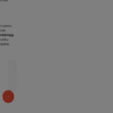
otrzeb
ki czemu
tnie
yróżniają
erunku
będzie
Zawieszki cenówki pap
30x60 mm 1000 szt.
Zawieszki / przywieszki/ cenówki papier
Ilość: 1000 szt.
Kolor: biały
Wymiary: 30x60 mm
Otwór: ø 3 mm
>
Materiał: papier 300g