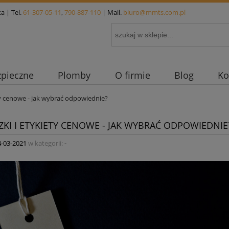
a | Tel.
61-307-05-11
,
790-887-110
| Mail.
biuro@mmts.com.pl
zpieczne
Plomby
O firmie
Blog
Ko
ty cenowe - jak wybrać odpowiednie?
ZKI I ETYKIETY CENOWE - JAK WYBRAĆ ODPOWIEDNIE
4-03-2021
w kategorii:
-