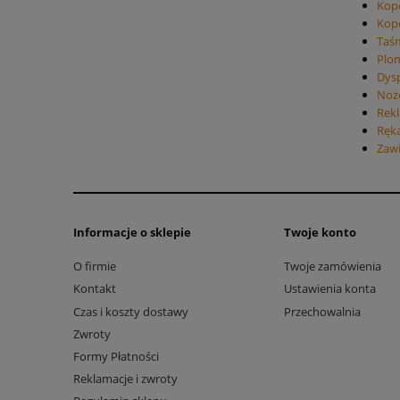
Kop
Kope
Taś
Plom
Dysp
Noż
Rek
Ręk
Zaw
Informacje o sklepie
Twoje konto
O firmie
Twoje zamówienia
Kontakt
Ustawienia konta
Czas i koszty dostawy
Przechowalnia
Zwroty
Formy Płatności
Reklamacje i zwroty