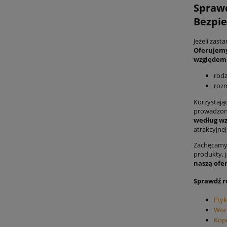
Sprawd
Bezpie
Jeżeli zast
Oferujemy
względem 
rodz
rozm
Korzystają
prowadzonej
według wz
atrakcyjnej 
Zachęcamy 
produkty, 
naszą ofer
Sprawdź r
Etyk
Wor
Kop