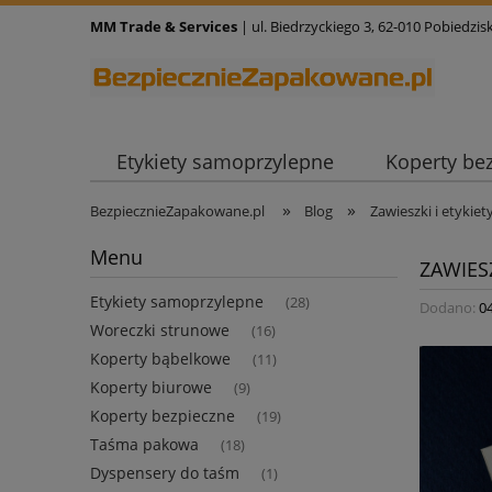
MM Trade & Services
| ul. Biedrzyckiego 3, 62-010 Pobiedzisk
Etykiety samoprzylepne
Koperty be
»
»
BezpiecznieZapakowane.pl
Blog
Zawieszki i etykie
Menu
ZAWIES
Etykiety samoprzylepne
(28)
Dodano:
0
Woreczki strunowe
(16)
Koperty bąbelkowe
(11)
Koperty biurowe
(9)
Koperty bezpieczne
(19)
Taśma pakowa
(18)
Dyspensery do taśm
(1)