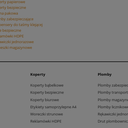
erty papierowe
rty bezpieczne
ma pakowa
by zabezpieczające
ensery do taśmy klejącej
e bezpieczne
lamówki HDPE
awiczki jednorazowe
ieszki magazynowe
Koperty
Plomby
Koperty bąbelkowe
Plomby zabezpiec
Koperty bezpieczne
Plomby transpor
Koperty biurowe
Plomby magazyn
Etykiety samoprzylepne A4
Plomby licznikow
Woreczki strunowe
Rękawiczki jedno
Reklamówki HDPE
Drut plombownic