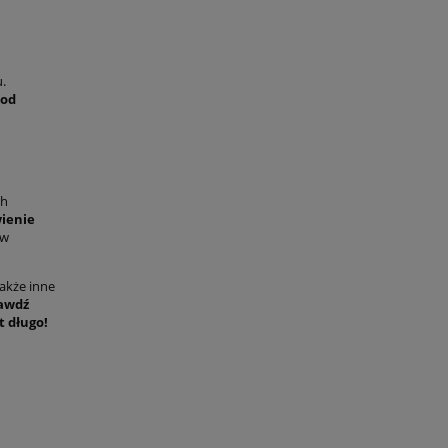
u.
pod
ch
ienie
 w
akże inne
awdź
t długo!