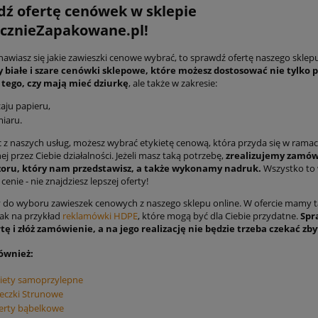
ź ofertę cenówek w sklepie
cznieZapakowane.pl!
anawiasz się jakie zawieszki cenowe wybrać, to sprawdź ofertę naszego sklep
 białe i szare cenówki sklepowe, które możesz dostosować nie tylko 
tego, czy mają mieć dziurkę
, ale także w zakresie:
aju papieru,
iaru.
c z naszych usług, możesz wybrać etykietę cenową, która przyda się w rama
 przez Ciebie działalności. Jeżeli masz taką potrzebę,
zrealizujemy zamów
oru, który nam przedstawisz, a także wykonamy nadruk.
Wszystko to
cenie - nie znajdziesz lepszej oferty!
do wyboru zawieszek cenowych z naszego sklepu online. W ofercie mamy t
jak na przykład
reklamówki HDPE
, które mogą być dla Ciebie przydatne.
Spr
tę i złóż zamówienie, a na jego realizację nie będzie trzeba czekać zby
ównież:
iety samoprzylepne
eczki Strunowe
erty bąbelkowe