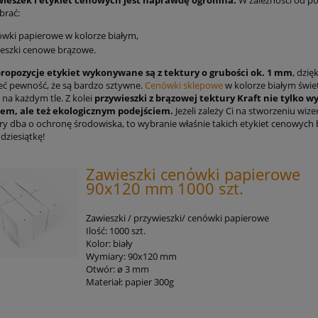
wieszek i etykiet cenowych jest naprawdę ogromna.
W zależności od p
brać:
wki papierowe w kolorze białym,
eszki cenowe brązowe.
ropozycje etykiet wykonywane są z tektury o grubości ok. 1 mm
, dzię
ć pewność, że są bardzo sztywne.
Cenówki sklepowe
w kolorze białym świe
ę na każdym tle. Z kolei
przywieszki z brązowej tektury Kraft nie tylko w
dem, ale też ekologicznym podejściem.
Jeżeli zależy Ci na stworzeniu wiz
óry dba o ochronę środowiska, to wybranie właśnie takich etykiet cenowych 
dziesiątkę!
Zawieszki cenówki papierowe
90x120 mm 1000 szt.
Zawieszki / przywieszki/ cenówki papierowe
Ilość: 1000 szt.
Kolor: biały
Wymiary: 90x120 mm
Otwór: ø 3 mm
Materiał: papier 300g