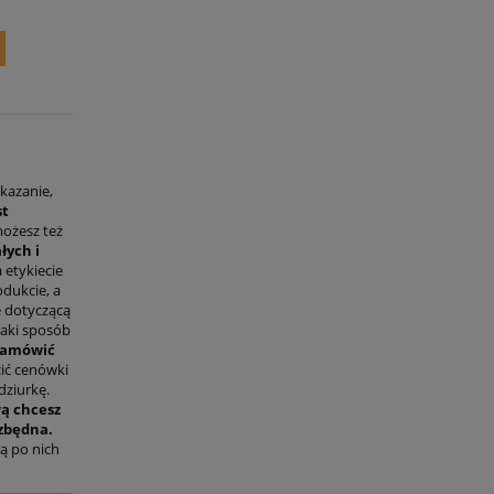
Wysyłka w:
24 godziny
20,00 zł
16,26 zł
(netto:
)
skazanie,
st
możesz też
ałych i
 etykiecie
dukcie, a
ę dotyczącą
jaki sposób
zamówić
cić cenówki
dziurkę.
wą chcesz
 zbędna.
ą po nich