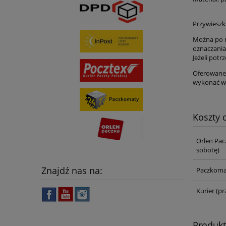
Przywieszki
Można po n
oznaczania
Jeżeli potr
Oferowane
wykonać we
Koszty
Orlen Pac
sobotę)
Znajdź nas na:
Paczkoma
Kurier
(pr
Produk