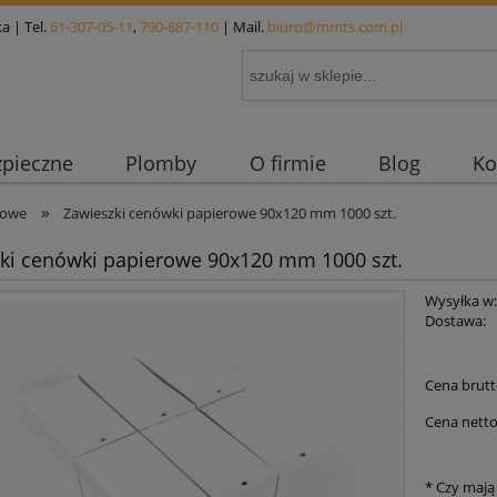
a | Tel.
61-307-05-11
,
790-887-110
| Mail.
biuro@mmts.com.pl
zpieczne
Plomby
O firmie
Blog
Ko
»
nowe
Zawieszki cenówki papierowe 90x120 mm 1000 szt.
ki cenówki papierowe 90x120 mm 1000 szt.
Wysyłka w
Dostawa:
Cena nie 
Cena brutt
płatności
Cena netto
*
Czy mają 