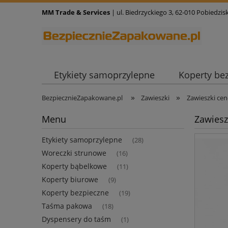
MM Trade & Services
| ul. Biedrzyckiego 3, 62-010 Pobiedzisk
Etykiety samoprzylepne
Koperty be
»
»
BezpiecznieZapakowane.pl
Zawieszki
Zawieszki ce
Menu
Zawiesz
Etykiety samoprzylepne
(28)
Woreczki strunowe
(16)
Koperty bąbelkowe
(11)
Koperty biurowe
(9)
Koperty bezpieczne
(19)
Taśma pakowa
(18)
Dyspensery do taśm
(1)