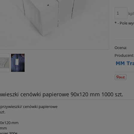
kpl
*
- Pole w
Ocena:
Producent
awieszki cenówki papierowe 90x120 mm 1000 szt.
/ przywieszki/ cenówki papierowe
szt.
90x120 mm
3 mm
apier 300g