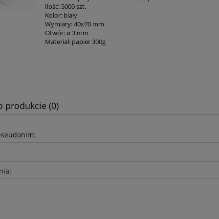
Ilość: 5000 szt.
Kolor: biały
Wymiary: 40x70 mm
Otwór: ø 3 mm
Materiał: papier 300g
o produkcie (0)
pseudonim:
nia: