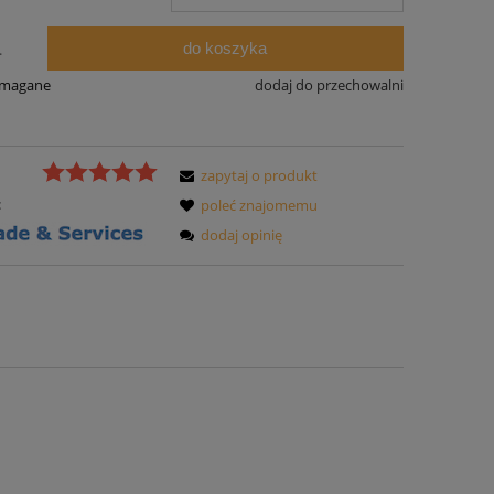
do koszyka
.
ymagane
dodaj do przechowalni
zapytaj o produkt
:
poleć znajomemu
dodaj opinię