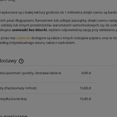
 wykonane są z białej tektury grubości ok 1 milimetra dzięki czemu są bard
ich pisać długopisem, flamastrem lub odbijać pieczątkę, dzięki czemu nada
 odzieży lub innych przedmiotów, warsztatach samochodowych czy do ozd
zebujesz
zawieszki bez dziurki
, wybierz odpowiednią opcję przy wkładaniu
 przez nas
zawieszki
dostępne są także z innych rodzajów papieru oraz w r
dług indywidualnego wzoru, także z nadrukiem.
 dostawy
zka
(automat i punkty, dostawa także w
9,99 zł
Cena nie zawiera ewentualnych kosztów
płatności
ty
(Paczkomaty InPost)
13,00 zł
zesyłka kurierska)
15,00 zł
ty powiązane