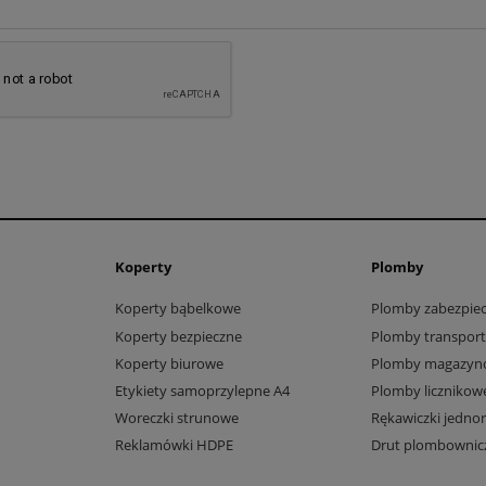
Koperty
Plomby
Koperty bąbelkowe
Plomby zabezpiec
Koperty bezpieczne
Plomby transpor
Koperty biurowe
Plomby magazyn
Etykiety samoprzylepne A4
Plomby licznikow
Woreczki strunowe
Rękawiczki jedno
Reklamówki HDPE
Drut plombownic