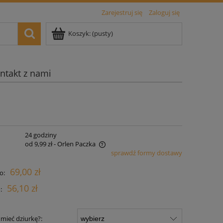
Zarejestruj się
Zaloguj się
Koszyk:
(pusty)
ntakt z nami
:
24 godziny
od 9,99 zł
- Orlen Paczka
sprawdź formy dostawy
zawiera ewentualnych kosztów
69,00 zł
o:
56,10 zł
:
mieć dziurkę?: