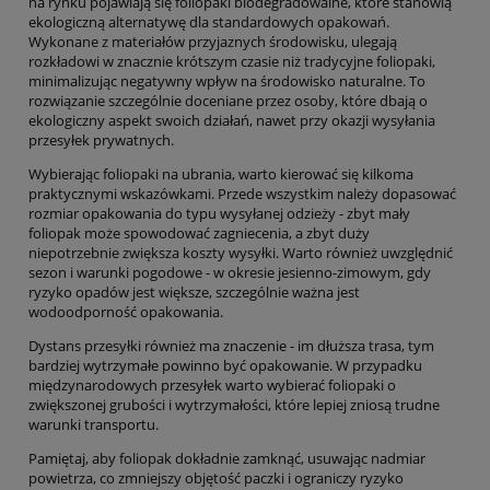
na rynku pojawiają się foliopaki biodegradowalne, które stanowią
ekologiczną alternatywę dla standardowych opakowań.
Wykonane z materiałów przyjaznych środowisku, ulegają
rozkładowi w znacznie krótszym czasie niż tradycyjne foliopaki,
minimalizując negatywny wpływ na środowisko naturalne. To
rozwiązanie szczególnie doceniane przez osoby, które dbają o
ekologiczny aspekt swoich działań, nawet przy okazji wysyłania
przesyłek prywatnych.
Wybierając foliopaki na ubrania, warto kierować się kilkoma
praktycznymi wskazówkami. Przede wszystkim należy dopasować
rozmiar opakowania do typu wysyłanej odzieży - zbyt mały
foliopak może spowodować zagniecenia, a zbyt duży
niepotrzebnie zwiększa koszty wysyłki. Warto również uwzględnić
sezon i warunki pogodowe - w okresie jesienno-zimowym, gdy
ryzyko opadów jest większe, szczególnie ważna jest
wodoodporność opakowania.
Dystans przesyłki również ma znaczenie - im dłuższa trasa, tym
bardziej wytrzymałe powinno być opakowanie. W przypadku
międzynarodowych przesyłek warto wybierać foliopaki o
zwiększonej grubości i wytrzymałości, które lepiej zniosą trudne
warunki transportu.
Pamiętaj, aby foliopak dokładnie zamknąć, usuwając nadmiar
powietrza, co zmniejszy objętość paczki i ograniczy ryzyko