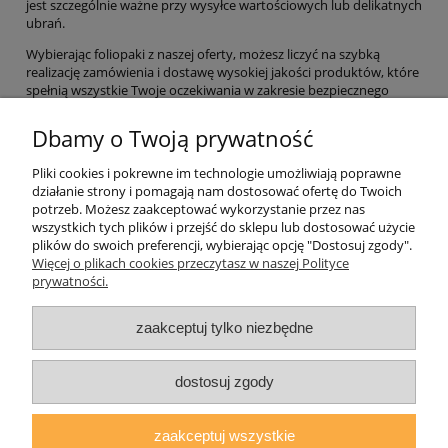
jest szczególnie ważne przy wysyłce wartościowych lub delikatnych
ubrań.
Wybierając foliopaki z naszej oferty, możesz liczyć na szybką
realizację zamówienia i dostawę wysokiej jakości produktów, które
spełnią wszystkie Twoje oczekiwania w zakresie bezpiecznego
pakowania odzieży.
Dbamy o Twoją prywatność
Informacje o sklepie
Pliki cookies i pokrewne im technologie umożliwiają poprawne
działanie strony i pomagają nam dostosować ofertę do Twoich
Twoje konto
potrzeb. Możesz zaakceptować wykorzystanie przez nas
wszystkich tych plików i przejść do sklepu lub dostosować użycie
plików do swoich preferencji, wybierając opcję "Dostosuj zgody".
Koperty
Więcej o plikach cookies przeczytasz w naszej Polityce
prywatności.
Plomby
zaakceptuj tylko niezbędne
Taśmy i noże bezpieczne
dostosuj zgody
zaakceptuj wszystkie