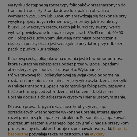
Na rynku dostępne są różne typy foliopaków przeznaczonych do
transportu odzieży. Standardowe foliopaki na ubrania o
wymiarach 25x35 cm lub 30x40 cm sprawdzają się doskonale przy
wysyłce pojedynczych elementów garderoby, jak koszule czy
bluzki. Do większych rzeczy, takich jak kurtki czy swetry, warto
wybrać powiększone foliopaki o wymiarach 35x45 cm lub 40x50
cm. Foliopaki z uchwytem ułatwiają natomiast przenoszenie
cięższych przesyłek, co jest szczególnie przydatne przy odbiorze
paczki z punktu kurierskiego.
Kluczową cechą foliopaków na ubrania jest ich wodoodporność,
która skutecznie zabezpiecza odzież przed wilgocią i opadami
atmosferycznymi podczas transportu. Wykonane z
trójwarstwowej folii polietylenowej są wyjątkowo odporne na
rozdarcia i przebicia, co minimalizuje ryzyko uszkodzenia przesyłki
w trakcie transportu. Specjalna konstrukcja foliopaków zapewnia
także ochronę przed zabrudzeniami i kurzem, dzięki czemu
ubrania docierają do adresata w czystym i nienaruszonym stanie.
Dla osób prowadzących działalność hobbystyczną, np.
sprzedających własnoręcznie wykonane ubrania, interesującym
rozwiązaniem są foliopaki z nadrukiem. Personalizacja opakowań
poprzez umieszczenie własnego logo czy grafiki nadaje przesyłkom
profesjonalny charakter i buduje rozpoznawalność marki.
Koperty
bezpieczne
pozwalają także na zastosowanie
etykiety