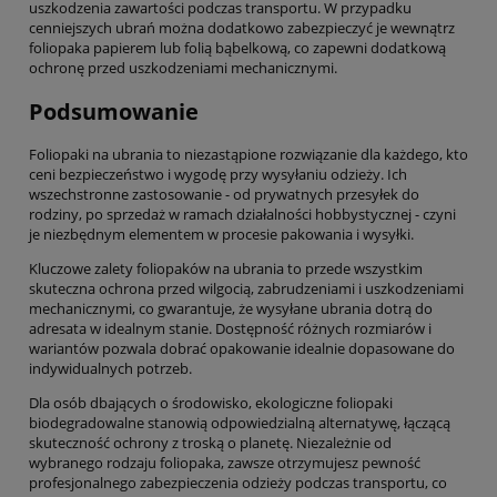
uszkodzenia zawartości podczas transportu. W przypadku
cenniejszych ubrań można dodatkowo zabezpieczyć je wewnątrz
foliopaka papierem lub folią bąbelkową, co zapewni dodatkową
ochronę przed uszkodzeniami mechanicznymi.
Podsumowanie
Foliopaki na ubrania to niezastąpione rozwiązanie dla każdego, kto
ceni bezpieczeństwo i wygodę przy wysyłaniu odzieży. Ich
wszechstronne zastosowanie - od prywatnych przesyłek do
rodziny, po sprzedaż w ramach działalności hobbystycznej - czyni
je niezbędnym elementem w procesie pakowania i wysyłki.
Kluczowe zalety foliopaków na ubrania to przede wszystkim
skuteczna ochrona przed wilgocią, zabrudzeniami i uszkodzeniami
mechanicznymi, co gwarantuje, że wysyłane ubrania dotrą do
adresata w idealnym stanie. Dostępność różnych rozmiarów i
wariantów pozwala dobrać opakowanie idealnie dopasowane do
indywidualnych potrzeb.
Dla osób dbających o środowisko, ekologiczne foliopaki
biodegradowalne stanowią odpowiedzialną alternatywę, łączącą
skuteczność ochrony z troską o planetę. Niezależnie od
wybranego rodzaju foliopaka, zawsze otrzymujesz pewność
profesjonalnego zabezpieczenia odzieży podczas transportu, co