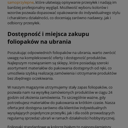
samoprzylepne
, które ułatwiają opisywanie przesyłek i nadają im
bardziej profesjonalny wygląd. Możliwość wyboru kolorów i
wzorów pozwala dopasować opakowanie do indywidualnego stylu
i charakteru działalności, co doceniają zarówno nadawcy, jak i
odbiorcy przesyłek.
Dostępność i miejsca zakupu
foliopaków na ubrania
Poszukując odpowiednich foliopaków na ubrania, warto zwrócić
uwagę na kompleksowość oferty i dostępność produktów.
Najlepszym rozwiązaniem są sklepy, które posiadają szeroki
asortyment materiałów do pakowania dostępnych od ręki, co
umożliwia szybką realizację zamówienia i otrzymanie produktów
bez zbędnego oczekiwania.
W naszym magazynie utrzymujemy stały zapas foliopaków, co
pozwala nam na wysyłkę zamówionych produktów w ciągu 24
godzin od złożenia zamówienia. To szczególnie ważne, gdy
potrzebujesz materiałów do pakowania w krótkim czasie. Nasza
oferta jest dostępna zarówno dla klientów indywidualnych
wysyłających pojedyncze przesyłki, jak i dla osób prowadzących
regularną sprzedaż ubrań w ramach działalności hobbystycznej.
Foliopaki standardowe w kolorze białym to najpopularniejszy