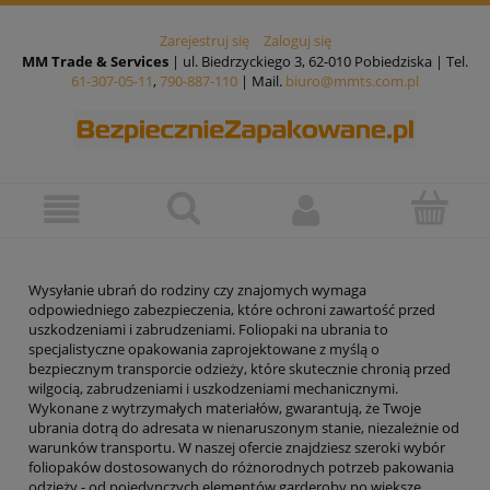
Zarejestruj się
Zaloguj się
MM Trade & Services
| ul. Biedrzyckiego 3, 62-010 Pobiedziska | Tel.
61-307-05-11
,
790-887-110
| Mail.
biuro@mmts.com.pl
Wysyłanie ubrań do rodziny czy znajomych wymaga
odpowiedniego zabezpieczenia, które ochroni zawartość przed
uszkodzeniami i zabrudzeniami. Foliopaki na ubrania to
specjalistyczne opakowania zaprojektowane z myślą o
bezpiecznym transporcie odzieży, które skutecznie chronią przed
wilgocią, zabrudzeniami i uszkodzeniami mechanicznymi.
Wykonane z wytrzymałych materiałów, gwarantują, że Twoje
ubrania dotrą do adresata w nienaruszonym stanie, niezależnie od
warunków transportu. W naszej ofercie znajdziesz szeroki wybór
foliopaków dostosowanych do różnorodnych potrzeb pakowania
odzieży - od pojedynczych elementów garderoby po większe