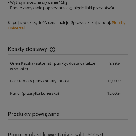
- Wytrzymałość na zrywanie 15kg
- Proste zamykanie poprzez przeciągnięcie linki przez otwór
Kupując większą ilość, cena maleje! Sprawdz klikając tutaj:
Plomby
Universal
Koszty dostawy
Cena nie zawiera ewentualnych kosztów płatności
Orlen Paczka
(automat i punkty, dostawa także
9,99 zł
w sobotę)
Paczkomaty
(Paczkomaty InPost)
13,00 zł
Kurier
(przesyłka kurierska)
15,00 zł
Produkty powiązane
Plomby plastikowe Universal L 500szt.