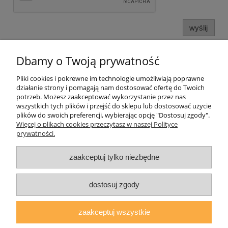
wyślij
Dbamy o Twoją prywatność
Informacje o sklepie
Pliki cookies i pokrewne im technologie umożliwiają poprawne
działanie strony i pomagają nam dostosować ofertę do Twoich
Twoje konto
potrzeb. Możesz zaakceptować wykorzystanie przez nas
wszystkich tych plików i przejść do sklepu lub dostosować użycie
plików do swoich preferencji, wybierając opcję "Dostosuj zgody".
Koperty
Więcej o plikach cookies przeczytasz w naszej Polityce
prywatności.
Plomby
zaakceptuj tylko niezbędne
Taśmy i noże bezpieczne
dostosuj zgody
zaakceptuj wszystkie