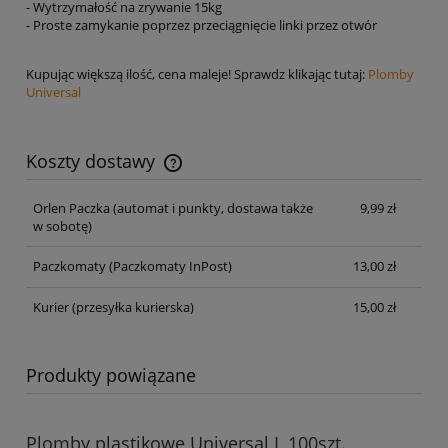
- Wytrzymałość na zrywanie 15kg
- Proste zamykanie poprzez przeciągnięcie linki przez otwór
Kupując większą ilość, cena maleje! Sprawdz klikając tutaj:
Plomby
Universal
Koszty dostawy
Cena nie zawiera ewentualnych kosztów płatności
Orlen Paczka
(automat i punkty, dostawa także
9,99 zł
w sobotę)
Paczkomaty
(Paczkomaty InPost)
13,00 zł
Kurier
(przesyłka kurierska)
15,00 zł
Produkty powiązane
Plomby plastikowe Universal L 100szt.