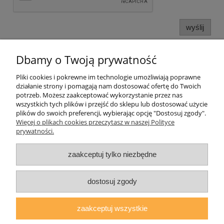
wyślij
Dbamy o Twoją prywatność
Informacje o sklepie
Pliki cookies i pokrewne im technologie umożliwiają poprawne
działanie strony i pomagają nam dostosować ofertę do Twoich
Twoje konto
potrzeb. Możesz zaakceptować wykorzystanie przez nas
wszystkich tych plików i przejść do sklepu lub dostosować użycie
plików do swoich preferencji, wybierając opcję "Dostosuj zgody".
Koperty
Więcej o plikach cookies przeczytasz w naszej Polityce
prywatności.
Plomby
zaakceptuj tylko niezbędne
Taśmy i noże bezpieczne
dostosuj zgody
zaakceptuj wszystkie