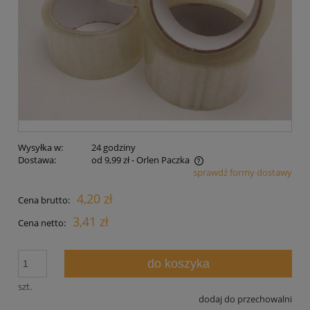
Wysyłka w:
24 godziny
Dostawa:
od 9,99 zł
- Orlen Paczka
sprawdź formy dostawy
Cena nie zawiera ewentualnych kosztów płatności
4,20 zł
Cena brutto:
3,41 zł
Cena netto:
do koszyka
szt.
dodaj do przechowalni