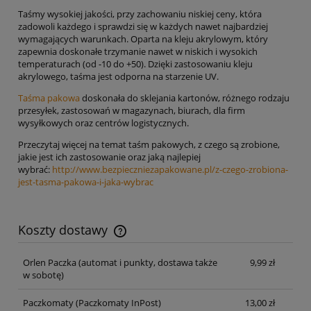
Taśmy wysokiej jakości, przy zachowaniu niskiej ceny, która
zadowoli każdego i sprawdzi się w każdych nawet najbardziej
wymagających warunkach. Oparta na kleju akrylowym, który
zapewnia doskonałe trzymanie nawet w niskich i wysokich
temperaturach (od -10 do +50). Dzięki zastosowaniu kleju
akrylowego, taśma jest odporna na starzenie UV.
Taśma pakowa
doskonała do sklejania kartonów, różnego rodzaju
przesyłek, zastosowań w magazynach, biurach, dla firm
wysyłkowych oraz centrów logistycznych.
Przeczytaj więcej na temat taśm pakowych, z czego są zrobione,
jakie jest ich zastosowanie oraz jaką najlepiej
wybrać:
http://www.bezpieczniezapakowane.pl/z-czego-zrobiona-
jest-tasma-pakowa-i-jaka-wybrac
Koszty dostawy
Cena nie zawiera ewentualnych kosztów płatności
Orlen Paczka
(automat i punkty, dostawa także
9,99 zł
w sobotę)
Paczkomaty
(Paczkomaty InPost)
13,00 zł