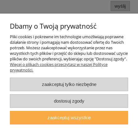
wyślij
Dbamy o Twoją prywatność
Informacje o sklepie
Pliki cookies i pokrewne im technologie umożliwiają poprawne
działanie strony i pomagają nam dostosować ofertę do Twoich
Twoje konto
potrzeb. Możesz zaakceptować wykorzystanie przez nas
wszystkich tych plików i przejść do sklepu lub dostosować użycie
plików do swoich preferencji, wybierając opcję "Dostosuj zgody".
Koperty
Więcej o plikach cookies przeczytasz w naszej Polityce
prywatności.
Plomby
zaakceptuj tylko niezbędne
Taśmy i noże bezpieczne
dostosuj zgody
zaakceptuj wszystkie