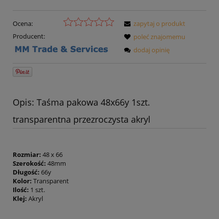
Ocena:
zapytaj o produkt
Producent:
poleć znajomemu
dodaj opinię
Opis: Taśma pakowa 48x66y 1szt.
transparentna przezroczysta akryl
Rozmiar:
48 x 66
Szerokość:
48mm
Długość:
66y
Kolor:
Transparent
Ilość:
1 szt.
Klej:
Akryl