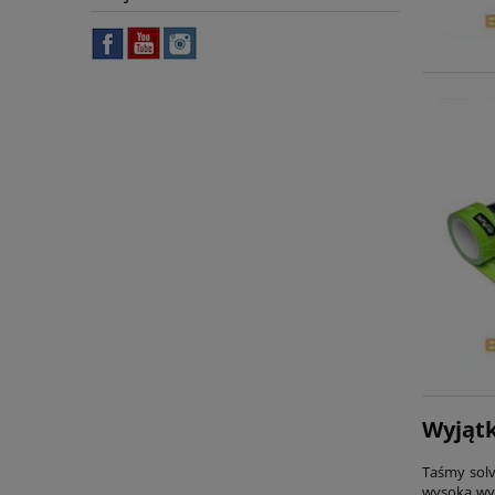
Wyjątk
Taśmy sol
wysoką wyt