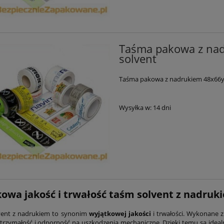
Taśma pakowa z nadr
solvent
Taśma pakowa z nadrukiem 48x66y 72
Wysyłka w:
14 dni
owa jakość i trwałość taśm solvent z nadruk
vent z nadrukiem to synonim
wyjątkowej jakości
i trwałości. Wykonane z
rzymałość i odporność na uszkodzenia mechaniczne. Dzięki temu są idea