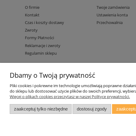
O firmie
Twoje zamówienia
Kontakt
Ustawienia konta
Czas i koszty dostawy
Przechowalnia
Zwroty
Formy Płatności
Reklamacje i zwroty
Regulamin sklepu
Dbamy o Twoją prywatność
Pliki cookies i pokrewne im technologie umożliwiają poprawne działa
do sklepu lub dostosować użycie plików do swoich preferencji, wybiera
Więcej o plikach cookies przeczytasz w naszej Polityce prywatności.
zaakceptuj tylko niezbędne
dostosuj zgody
zaakceptu