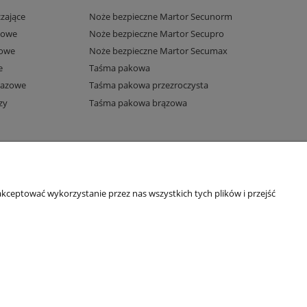
zające
Noże bezpieczne Martor Secunorm
towe
Noże bezpieczne Martor Secupro
owe
Noże bezpieczne Martor Secumax
e
Taśma pakowa
razowe
Taśma pakowa przezroczysta
zy
Taśma pakowa brązowa
kceptować wykorzystanie przez nas wszystkich tych plików i przejść