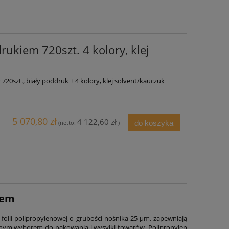
ukiem 720szt. 4 kolory, klej
0szt., biały poddruk + 4 kolory, klej solvent/kauczuk
5 070,80 zł
4 122,60 zł
do koszyka
(netto:
)
iem
 folii polipropylenowej o grubości nośnika 25 µm, zapewniają
lnym wyborem do pakowania i wysyłki towarów. Polipropylen