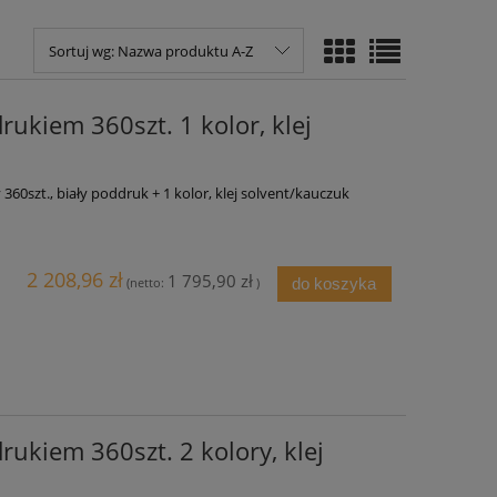
Sortuj wg:
Nazwa produktu A-Z
ukiem 360szt. 1 kolor, klej
0szt., biały poddruk + 1 kolor, klej solvent/kauczuk
2 208,96 zł
1 795,90 zł
do koszyka
(netto:
)
ukiem 360szt. 2 kolory, klej