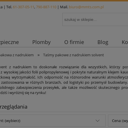
a | Tel.
61-307-05-11
,
790-887-110
| Mail.
biuro@mmts.com.pl
zpieczne
Plomby
O firmie
Blog
Ko
»
pakowa z nadrukiem
Taśmy pakowe z nadrukiem solvent
vent z nadrukiem to doskonałe rozwiązanie dla wszystkich, którzy p
 wysokiej jakości folii polipropylenowej i pokryte naturalnym klejem ka
tkową wytrzymałość. Ich odporność na różnorodne warunki atmosferyczne,
 zastosowania w różnych branżach, od logistyki po przemysł budowlany. 
olidnego zabezpieczenia przesyłek, ale także możliwość skutecznego p
ziś i wyróżnij się na rynku!
rzeglądania
t: (wybierz)
Cena: (wy