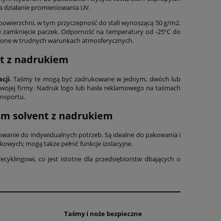
na działanie promieniowania UV.
powierzchni, w tym przyczepność do stali wynoszącą 50 g/m2.
dne zamknięcie paczek. Odporność na temperatury od -25ºC do
ąpione w trudnych warunkach atmosferycznych.
nt z nadrukiem
acji
. Taśmy te mogą być zadrukowane w jednym, dwóch lub
ą Twojej firmy. Nadruk logo lub hasła reklamowego na taśmach
ansportu.
śm solvent z nadrukiem
wanie do indywidualnych potrzeb. Są idealne do pakowania i
owych; mogą także pełnić funkcje izolacyjne.
yklingowi, co jest istotne dla przedsiębiorstw dbających o
Taśmy i noże bezpieczne