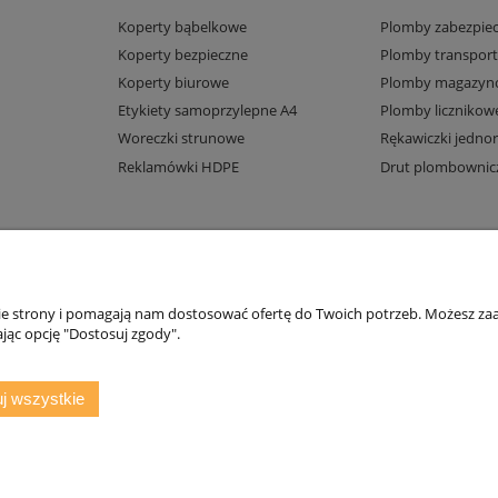
Koperty bąbelkowe
Plomby zabezpiec
Koperty bezpieczne
Plomby transpor
Koperty biurowe
Plomby magazyn
Etykiety samoprzylepne A4
Plomby licznikow
Woreczki strunowe
Rękawiczki jedno
Reklamówki HDPE
Drut plombownic
nie strony i pomagają nam dostosować ofertę do Twoich potrzeb. Możesz zaa
jąc opcję "Dostosuj zgody".
j wszystkie