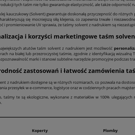
rodukcji tych taśm nie tylko gwarantuje elastyczność, ale także odporność 
klej kauczukowy (Solvent) gwarantuje doskonałą przyczepność do różnych 
harakteryzują się mocniejszą siłą klejenia, co zapewnia trwałe i niezawo
goć i promieniowanie UV sprawia, że taśmy solvent z nadrukiem są niezast
alizacja i korzyści marketingowe taśm solve
ajwiększych atutów taśm solvent z nadrukiem jest możliwość
personaliz
orach na białej lub przezroczystej taśmie, zgodnie z identyfikacją wizualn
ozpoznawalność marki i stanowi subtelne narzędzie promocyjne podczas tr
odność zastosowań i łatwość zamówienia ta
ent z nadrukiem dostępne są w różnych rozmiarach, co pozwala na dostoso
ania przesyłek w e-commerce, logistyce oraz w codziennych pracach majsterk
 taśmy te są ekologiczne, wykonane z materiałów w 100% ulegających rec
.
Koperty
Plomby