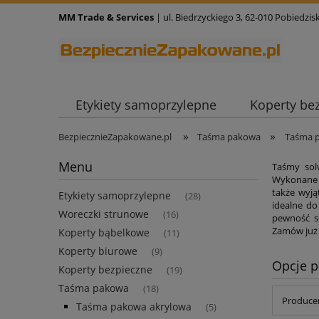
MM Trade & Services
| ul. Biedrzyckiego 3, 62-010 Pobiedzisk
Etykiety samoprzylepne
Koperty be
»
»
BezpiecznieZapakowane.pl
Taśma pakowa
Taśma 
Menu
Taśmy sol
Wykonane z
także wyją
Etykiety samoprzylepne
(28)
idealne do
Woreczki strunowe
(16)
pewność s
Zamów już d
Koperty bąbelkowe
(11)
Koperty biurowe
(9)
Opcje p
Koperty bezpieczne
(19)
Taśma pakowa
(18)
Producen
Taśma pakowa akrylowa
(5)