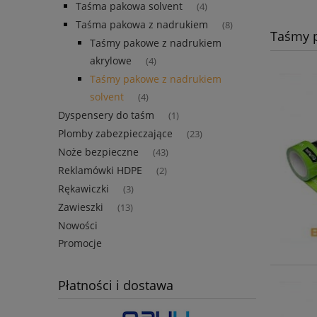
Taśma pakowa solvent
(4)
Taśma pakowa z nadrukiem
(8)
Taśmy p
Taśmy pakowe z nadrukiem
akrylowe
(4)
Taśmy pakowe z nadrukiem
solvent
(4)
Dyspensery do taśm
(1)
Plomby zabezpieczające
(23)
Noże bezpieczne
(43)
Reklamówki HDPE
(2)
Rękawiczki
(3)
Zawieszki
(13)
Nowości
Promocje
Płatności i dostawa