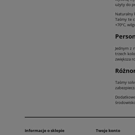
użyty do p
Naturalny 
Taśmy te c
+70ºC, wil
Person
Jednym z n
trzech kol
zwiększa r
Różnor
Taśmy solv
zabezpiecz
Dodatkowo,
środowisko
Informacje o sklepie
Twoje konto