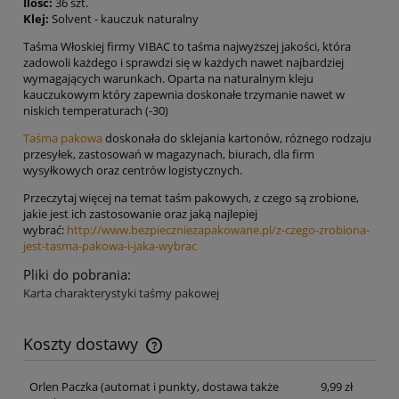
Ilość:
36 szt.
Klej:
Solvent - kauczuk naturalny
Taśma Włoskiej firmy VIBAC to taśma najwyższej jakości, która
zadowoli każdego i sprawdzi się w każdych nawet najbardziej
wymagających warunkach. Oparta na naturalnym kleju
kauczukowym który zapewnia doskonałe trzymanie nawet w
niskich temperaturach (-30)
Taśma pakowa
doskonała do sklejania kartonów, różnego rodzaju
przesyłek, zastosowań w magazynach, biurach, dla firm
wysyłkowych oraz centrów logistycznych.
Przeczytaj więcej na temat taśm pakowych, z czego są zrobione,
jakie jest ich zastosowanie oraz jaką najlepiej
wybrać:
http://www.bezpieczniezapakowane.pl/z-czego-zrobiona-
jest-tasma-pakowa-i-jaka-wybrac
Pliki do pobrania:
Karta charakterystyki taśmy pakowej
Koszty dostawy
Cena nie zawiera ewentualnych kosztów płatności
Orlen Paczka
(automat i punkty, dostawa także
9,99 zł