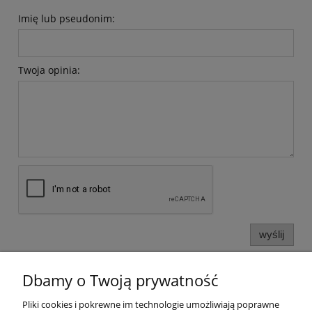
Imię lub pseudonim:
Twoja opinia:
wyślij
Dbamy o Twoją prywatność
Informacje o sklepie
Pliki cookies i pokrewne im technologie umożliwiają poprawne