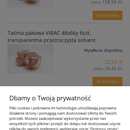
158,54 zł
(netto:
)
do koszyka
Taśma pakowa VIBAC 48x66y 6szt.
transparentna przezroczysta solvent
Wysyłka w:
24 godziny
32,50 zł
26,42 zł
(netto:
)
do koszyka
Dbamy o Twoją prywatność
Informacje o sklepie
Pliki cookies i pokrewne im technologie umożliwiają poprawne
działanie strony i pomagają nam dostosować ofertę do Twoich
Twoje konto
potrzeb. Możesz zaakceptować wykorzystanie przez nas
wszystkich tych plików i przejść do sklepu lub dostosować użycie
plików do swoich preferencji, wybierając opcję "Dostosuj zgody".
Koperty