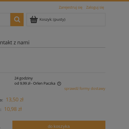
Zarejestruj się
Zaloguj się
Koszyk:
(pusty)
ntakt z nami
:
24 godziny
od 9,99 zł
- Orlen Paczka
sprawdź formy dostawy
zawiera ewentualnych kosztów
13,50 zł
o:
10,98 zł
:
do koszyka
.