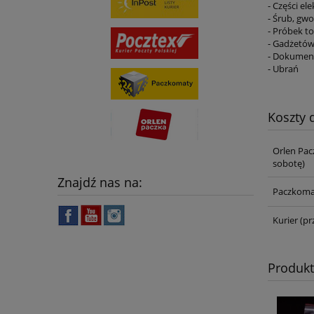
- Części el
- Śrub, gwo
- Próbek 
- Gadżetó
- Dokume
- Ubrań
Koszty
Orlen Pac
sobotę)
Znajdź nas na:
Paczkoma
Kurier
(pr
Produk