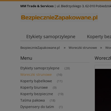
MM Trade & Services
| ul. Biedrzyckiego 3, 62-010 Pobiedzisk
Etykiety samoprzylepne
Koperty be
»
»
BezpiecznieZapakowane.pl
Woreczki strunowe
Wor
Menu
Woreczk
Etykiety samoprzylepne
(28)
Woreczki strunowe
(16)
Koperty bąbelkowe
(11)
Koperty biurowe
(9)
Koperty bezpieczne
(19)
Taśma pakowa
(18)
Dyspensery do taśm
(1)