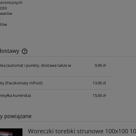
ektronicznych
ździ
towarów
w
ntów
 dostawy
zka
(automat i punkty, dostawa także w
9,99 zł
Cena nie zawiera ewentualnych kosztów
płatności
ty
(Paczkomaty InPost)
13,00 zł
zesyłka kurierska)
15,00 zł
ty powiązane
Woreczki torebki strunowe 100x100 10