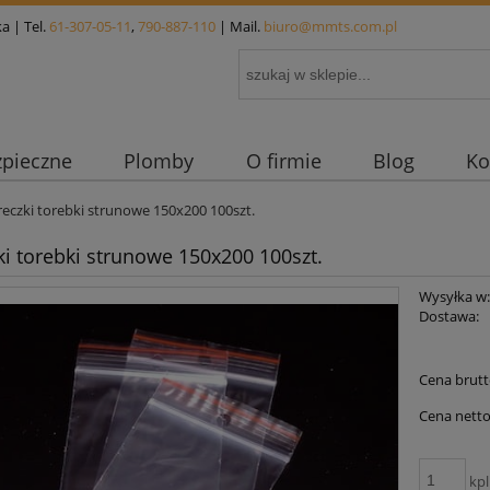
a | Tel.
61-307-05-11
,
790-887-110
| Mail.
biuro@mmts.com.pl
zpieczne
Plomby
O firmie
Blog
Ko
eczki torebki strunowe 150x200 100szt.
i torebki strunowe 150x200 100szt.
Wysyłka w
Dostawa:
Cena nie 
Cena brutt
płatności
Cena netto
kpl