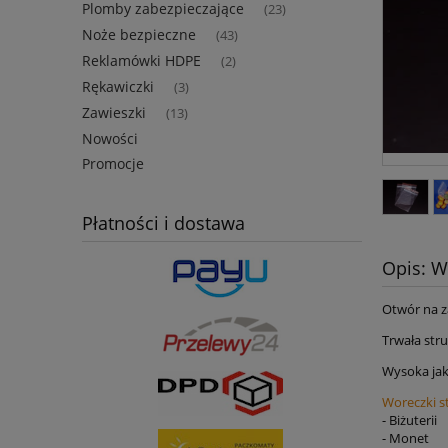
Plomby zabezpieczające
(23)
Noże bezpieczne
(43)
Reklamówki HDPE
(2)
Rękawiczki
(3)
Zawieszki
(13)
Nowości
Promocje
Płatności i dostawa
Opis: W
Otwór na z
Trwała str
Wysoka jak
Woreczki 
- Biżuterii
- Monet