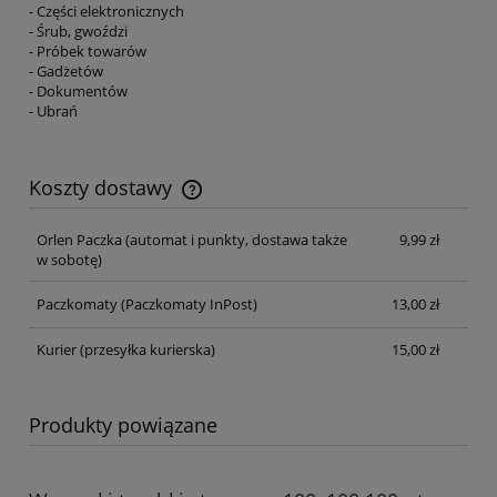
- Części elektronicznych
- Śrub, gwoździ
- Próbek towarów
- Gadżetów
- Dokumentów
- Ubrań
Koszty dostawy
Cena nie zawiera ewentualnych kosztów płatności
Orlen Paczka
(automat i punkty, dostawa także
9,99 zł
w sobotę)
Paczkomaty
(Paczkomaty InPost)
13,00 zł
Kurier
(przesyłka kurierska)
15,00 zł
Produkty powiązane