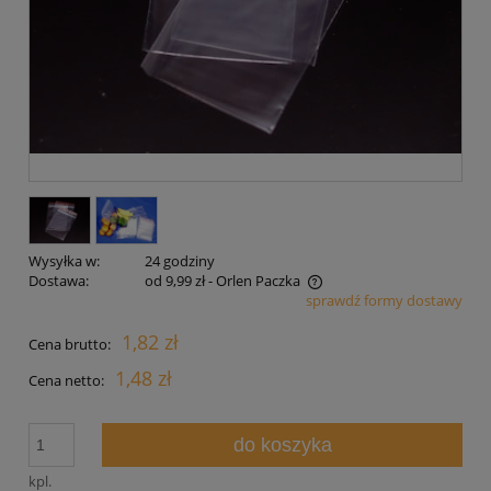
Wysyłka w:
24 godziny
Dostawa:
od 9,99 zł
- Orlen Paczka
sprawdź formy dostawy
Cena nie zawiera ewentualnych kosztów płatności
1,82 zł
Cena brutto:
1,48 zł
Cena netto:
do koszyka
kpl.