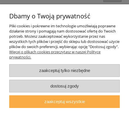
Dbamy o Twoją prywatność
Informacje o sklepie
Pliki cookies i pokrewne im technologie umożliwiają poprawne
działanie strony i pomagają nam dostosować ofertę do Twoich
Twoje konto
potrzeb. Możesz zaakceptować wykorzystanie przez nas
wszystkich tych plików i przejść do sklepu lub dostosować użycie
plików do swoich preferencji, wybierając opcję "Dostosuj zgody".
Koperty
Więcej o plikach cookies przeczytasz w naszej Polityce
prywatności.
Plomby
zaakceptuj tylko niezbędne
Taśmy i noże bezpieczne
dostosuj zgody
zaakceptuj wszystkie
pokaż pełną wersję strony