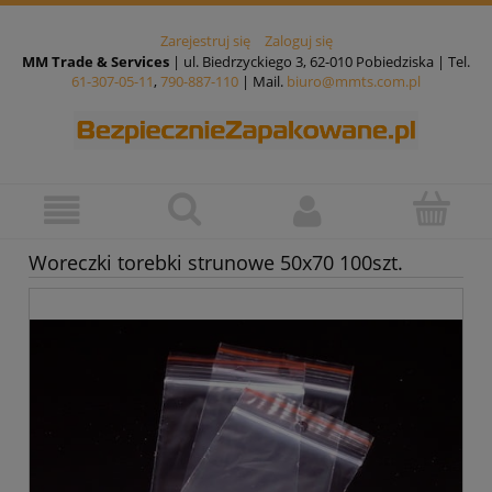
Zarejestruj się
Zaloguj się
MM Trade & Services
| ul. Biedrzyckiego 3, 62-010 Pobiedziska | Tel.
61-307-05-11
,
790-887-110
| Mail.
biuro@mmts.com.pl
Woreczki torebki strunowe 50x70 100szt.