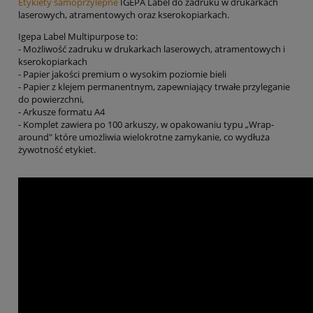
Etykiety samoprzylepne
IGEPA Label do zadruku w drukarkach
laserowych, atramentowych oraz kserokopiarkach.
Igepa Label Multipurpose to:
- Możliwość zadruku w drukarkach laserowych, atramentowych i
kserokopiarkach
- Papier jakości premium o wysokim poziomie bieli
- Papier z klejem permanentnym, zapewniający trwałe przyleganie
do powierzchni,
- Arkusze formatu A4
- Komplet zawiera po 100 arkuszy, w opakowaniu typu „Wrap-
around" które umożliwia wielokrotne zamykanie, co wydłuża
żywotność etykiet.