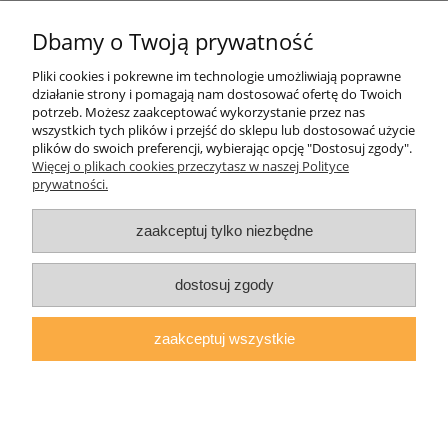
Dbamy o Twoją prywatność
Informacje o sklepie
Pliki cookies i pokrewne im technologie umożliwiają poprawne
działanie strony i pomagają nam dostosować ofertę do Twoich
Twoje konto
potrzeb. Możesz zaakceptować wykorzystanie przez nas
wszystkich tych plików i przejść do sklepu lub dostosować użycie
plików do swoich preferencji, wybierając opcję "Dostosuj zgody".
Koperty
Więcej o plikach cookies przeczytasz w naszej Polityce
prywatności.
Plomby
zaakceptuj tylko niezbędne
Taśmy i noże bezpieczne
dostosuj zgody
zaakceptuj wszystkie
pokaż pełną wersję strony
Sklep internetowy Shoper.pl