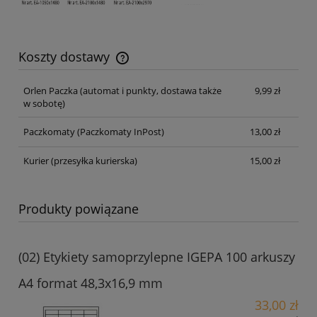
Koszty dostawy
Cena nie zawiera ewentualnych kosztów płatności
Orlen Paczka
(automat i punkty, dostawa także
9,99 zł
w sobotę)
Paczkomaty
(Paczkomaty InPost)
13,00 zł
Kurier
(przesyłka kurierska)
15,00 zł
Produkty powiązane
(02) Etykiety samoprzylepne IGEPA 100 arkuszy
A4 format 48,3x16,9 mm
33,00 zł