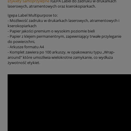
Etykiety samoprzylepne
IGEPA Label do zadruku w drukarkach
laserowych, atramentowych oraz kserokopiarkach.
Igepa Label Multipurpose to:
- Możliwość zadruku w drukarkach laserowych, atramentowych i
kserokopiarkach
- Papier jakości premium o wysokim poziomie bieli
- Papier z klejem permanentnym, zapewniający trwałe przyleganie
do powierzchni,
- Arkusze formatu A4
- Komplet zawiera po 100 arkuszy, w opakowaniu typu „Wrap-
around" które umożliwia wielokrotne zamykanie, co wydłuża
żywotność etykiet.