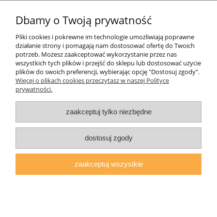
Dbamy o Twoją prywatność
Informacje o sklepie
Pliki cookies i pokrewne im technologie umożliwiają poprawne
działanie strony i pomagają nam dostosować ofertę do Twoich
Twoje konto
potrzeb. Możesz zaakceptować wykorzystanie przez nas
wszystkich tych plików i przejść do sklepu lub dostosować użycie
plików do swoich preferencji, wybierając opcję "Dostosuj zgody".
Koperty
Więcej o plikach cookies przeczytasz w naszej Polityce
prywatności.
Plomby
zaakceptuj tylko niezbędne
Taśmy i noże bezpieczne
dostosuj zgody
zaakceptuj wszystkie
pokaż pełną wersję strony
Sklep internetowy Shoper.pl