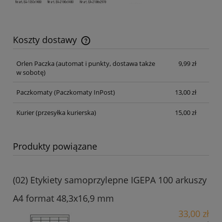
Koszty dostawy
Cena nie zawiera ewentualnych kosztów płatności
Orlen Paczka
(automat i punkty, dostawa także
9,99 zł
w sobotę)
Paczkomaty
(Paczkomaty InPost)
13,00 zł
Kurier
(przesyłka kurierska)
15,00 zł
Produkty powiązane
(02) Etykiety samoprzylepne IGEPA 100 arkuszy
A4 format 48,3x16,9 mm
33,00 zł