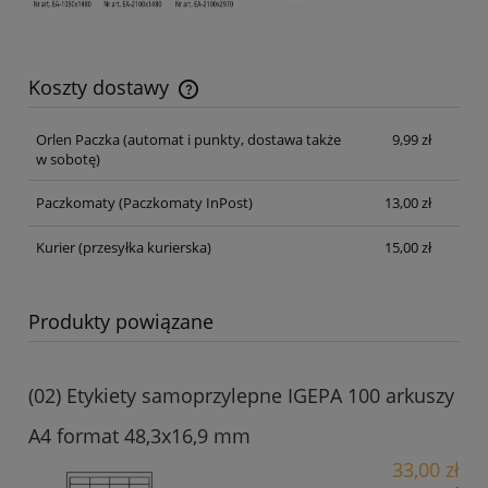
Koszty dostawy
Cena nie zawiera ewentualnych kosztów płatności
Orlen Paczka
(automat i punkty, dostawa także
9,99 zł
w sobotę)
Paczkomaty
(Paczkomaty InPost)
13,00 zł
Kurier
(przesyłka kurierska)
15,00 zł
Produkty powiązane
(02) Etykiety samoprzylepne IGEPA 100 arkuszy
A4 format 48,3x16,9 mm
33,00 zł