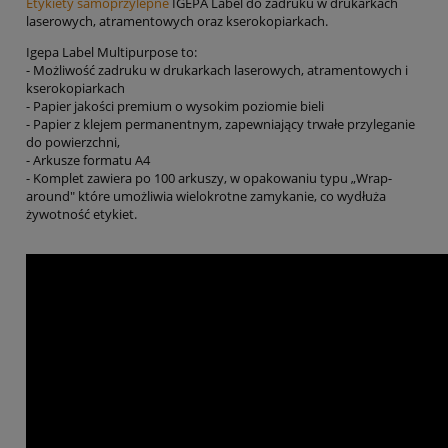
Etykiety samoprzylepne
IGEPA Label do zadruku w drukarkach
laserowych, atramentowych oraz kserokopiarkach.
Igepa Label Multipurpose to:
- Możliwość zadruku w drukarkach laserowych, atramentowych i
kserokopiarkach
- Papier jakości premium o wysokim poziomie bieli
- Papier z klejem permanentnym, zapewniający trwałe przyleganie
do powierzchni,
- Arkusze formatu A4
- Komplet zawiera po 100 arkuszy, w opakowaniu typu „Wrap-
around" które umożliwia wielokrotne zamykanie, co wydłuża
żywotność etykiet.